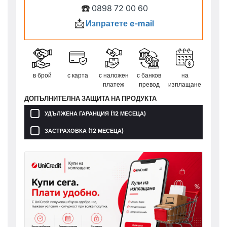
☎️
0898 72 00 60
📩
Изпратете e-mail
в брой
с карта
с наложен
с банков
на
платеж
превод
изплащане
ДОПЪЛНИТЕЛНА ЗАЩИТА НА ПРОДУКТА
УДЪЛЖЕНА ГАРАНЦИЯ (12 МЕСЕЦА)
ЗАСТРАХОВКА (12 МЕСЕЦА)