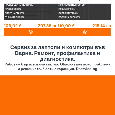
Видеокарта:
Видеокарта:
Ви
ПРОИЗВОДИТЕЛНОСТ
86%
ПРОИЗВОДИТЕЛНОСТ
38%
П
ПРОЦЕСОР
88%
ПРОЦЕСОР
30%
П
ВИДЕО КАРТА
63%
ВИДЕО КАРТА
28%
ВИ
БЪРЗИНА ДИСК
90%
БЪРЗИНА ДИСК
65%
БЪ
106,02 €
207.36 лв
110,00 €
215.14 лв
1
14
Сервиз за лаптопи и компютри във
Варна. Ремонт, профилактика и
диагностика.
Работим бързо и внимателно. Обясняваме ясно проблема
и решението. Части с гаранция. Dservice.bg