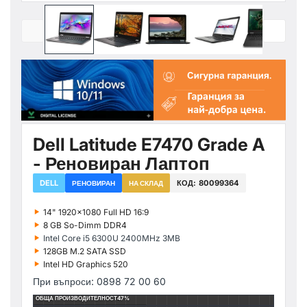
Dell Latitude E7470 Grade A
- Реновиран Лаптоп
DELL
КОД:
80099364
РЕНОВИРАН
НА СКЛАД
‣
14" 1920x1080 Full HD 16:9
‣
8 GB So-Dimm DDR4
‣
Intel Core i5 6300U 2400MHz 3MB
‣
128GB M.2 SATA SSD
‣
Intel HD Graphics 520
При въпроси: 0898 72 00 60
ОБЩА ПРОИЗВОДИТЕЛНОСТ
47%