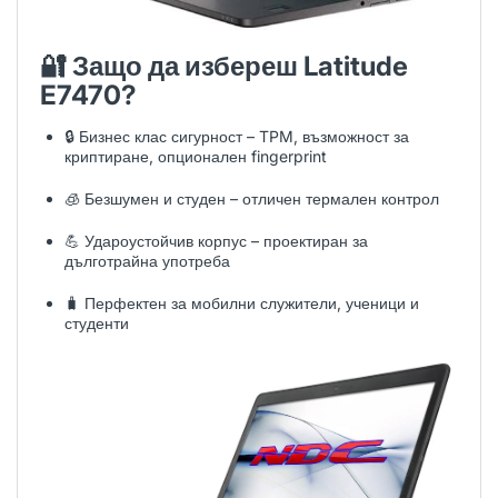
🔐 Защо да избереш Latitude
E7470?
🔒 Бизнес клас сигурност – TPM, възможност за
криптиране, опционален fingerprint
🧊 Безшумен и студен – отличен термален контрол
💪 Удароустойчив корпус – проектиран за
дълготрайна употреба
🧳 Перфектен за мобилни служители, ученици и
студенти