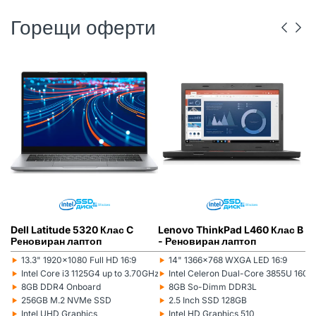
Горещи оферти
DELL
РЕНОВИРАН
ГР. ВАРНА
LENOVO
РЕНОВИРАН
ГР. ВАРНА
Dell Latitude 5320 Клас C
Lenovo ThinkPad L460 Клас B
L
Реновиран лаптоп
- Реновиран лаптоп
(5
л
‣
‣
‣
13.3" 1920x1080 Full HD 16:9
14" 1366x768 WXGA LED 16:9
Монитор:
Монитор:
Мо
‣
‣
‣
Intel Core i3 1125G4 up to 3.70GHz 8MB
Intel Celeron Dual-Core 3855U 16
Процесор:
Процесор:
Пр
‣
‣
‣
8GB DDR4 Onboard
8GB So-Dimm DDR3L
Рам памет:
Рам памет:
Ра
‣
‣
‣
256GB M.2 NVMe SSD
2.5 Inch SSD 128GB
Хард диск:
Хард диск:
Ха
‣
‣
‣
Intel UHD Graphics
Intel HD Graphics 510