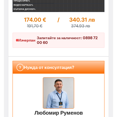
ПРОЦЕСОР
45%
ВИДЕО КАРТА
22%
БЪРЗИНА ДИСК
50%
174.00 €
/
340.31 лв
191,70 €
374.93 лв
Запитайте за наличност: 0898 72
Изчерпан
00 60
Нужда от консултация?
?
Любомир Руменов