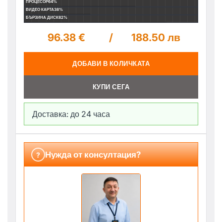
ПРОЦЕСОР
64%
ВИДЕО КАРТА
38%
БЪРЗИНА ДИСК
82%
96.38 €
/
188.50 лв
ДОБАВИ В КОЛИЧКАТА
КУПИ СЕГА
Доставка: до 24 часа
Нужда от консултация?
?