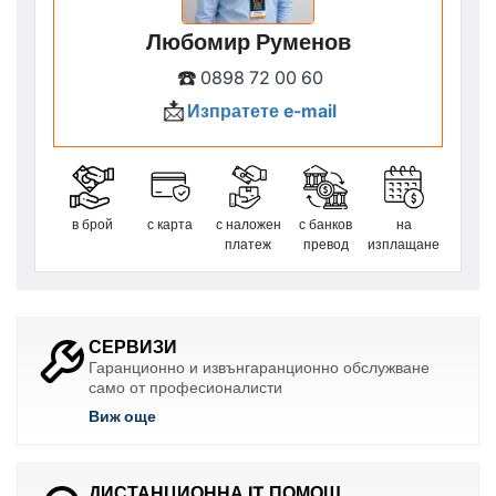
Любомир Руменов
☎️
0898 72 00 60
📩
Изпратете e-mail
в брой
с карта
с наложен
с банков
на
платеж
превод
изплащане
СЕРВИЗИ
Гаранционно и извънгаранционно обслужване
само от професионалисти
Виж още
ДИСТАНЦИОННА IT ПОМОЩ