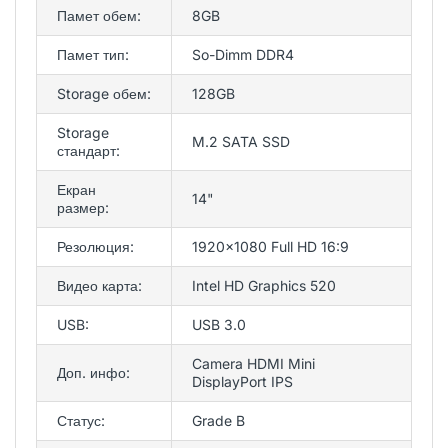
Памет обем:
8GB
Памет тип:
So-Dimm DDR4
Storage обем:
128GB
Storage
M.2 SATA SSD
стандарт:
Екран
14"
размер:
Резолюция:
1920x1080 Full HD 16:9
Видео карта:
Intel HD Graphics 520
USB:
USB 3.0
Camera HDMI Mini
Доп. инфо:
DisplayPort IPS
Статус:
Grade B