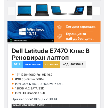
Dell Latitude E7470 Клас B
Реновиран лаптоп
DELL
КОД:
80131842
РЕНОВИРАН
ГР. ВАРНА
‣
14" 1920x1080 Full HD 16:9
‣
8GB So-Dimm DDR4
‣
Intel Core i7 6600U 2600MHz 4MB
‣
128GB M.2 SATA SSD
‣
Intel HD Graphics 520
При въпроси: 0898 72 00 60
ОБЩА ПРОИЗВОДИТЕЛНОСТ
62%