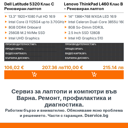
Dell Latitude 5320 Клас C
Lenovo ThinkPad L460 Клас B
L
Реновиран лаптоп
- Реновиран лаптоп
(5
л
‣
‣
‣
13.3" 1920x1080 Full HD 16:9
14" 1366x768 WXGA LED 16:9
Монитор:
Монитор:
Мо
‣
‣
‣
Intel Core i3 1125G4 up to 3.70GHz 8MB
Intel Celeron Dual-Core 3855U 16
Процесор:
Процесор:
Пр
‣
‣
‣
8GB DDR4 Onboard
8GB So-Dimm DDR3L
Рам памет:
Рам памет:
Ра
‣
‣
‣
256GB M.2 NVMe SSD
2.5 Inch SSD 128GB
Хард диск:
Хард диск:
Ха
‣
‣
‣
Intel UHD Graphics
Intel HD Graphics 510
Видеокарта:
Видеокарта:
Ви
ПРОИЗВОДИТЕЛНОСТ
86%
ПРОИЗВОДИТЕЛНОСТ
38%
П
ПРОЦЕСОР
88%
ПРОЦЕСОР
30%
П
ВИДЕО КАРТА
63%
ВИДЕО КАРТА
28%
ВИ
БЪРЗИНА ДИСК
90%
БЪРЗИНА ДИСК
65%
БЪ
106,02 €
207.36 лв
110,00 €
215.14 лв
1
14
Сервиз за лаптопи и компютри във
Варна. Ремонт, профилактика и
диагностика.
Работим бързо и внимателно. Обясняваме ясно проблема
и решението. Части с гаранция. Dservice.bg