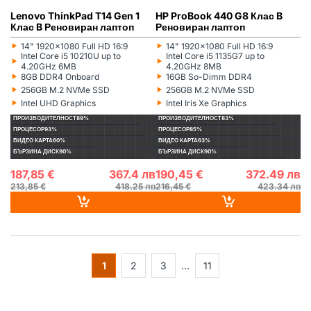
Lenovo ThinkPad T14 Gen 1
HP ProBook 440 G8 Клас B
Клас B Реновиран лаптоп
Реновиран лаптоп
‣
‣
14" 1920x1080 Full HD 16:9
14" 1920x1080 Full HD 16:9
Монитор:
Монитор:
‣
‣
Intel Core i5 10210U up to
Intel Core i5 1135G7 up to
Процесор:
Процесор:
4.20GHz 6MB
4.20GHz 8MB
‣
‣
8GB DDR4 Onboard
16GB So-Dimm DDR4
Рам памет:
Рам памет:
‣
‣
256GB M.2 NVMe SSD
256GB M.2 NVMe SSD
Хард диск:
Хард диск:
‣
‣
Intel UHD Graphics
Intel Iris Xe Graphics
Видеокарта:
Видеокарта:
ПРОИЗВОДИТЕЛНОСТ
89%
ПРОИЗВОДИТЕЛНОСТ
83%
ПРОЦЕСОР
93%
ПРОЦЕСОР
85%
ВИДЕО КАРТА
60%
ВИДЕО КАРТА
63%
БЪРЗИНА ДИСК
90%
БЪРЗИНА ДИСК
90%
187,85 €
367.4 лв
190,45 €
372.49 лв
213,85 €
418.25 лв
216,45 €
423.34 лв
1
2
3
…
11