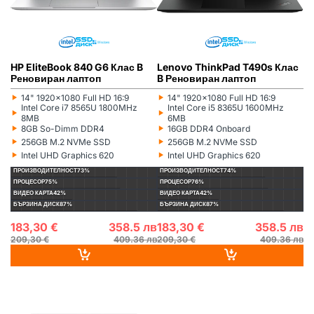
HP EliteBook 840 G6 Клас B
Lenovo ThinkPad T490s Клас
Реновиран лаптоп
B Реновиран лаптоп
‣
‣
14" 1920x1080 Full HD 16:9
14" 1920x1080 Full HD 16:9
Монитор:
Монитор:
‣
‣
Intel Core i7 8565U 1800MHz
Intel Core i5 8365U 1600MHz
Процесор:
Процесор:
8MB
6MB
‣
‣
8GB So-Dimm DDR4
16GB DDR4 Onboard
Рам памет:
Рам памет:
‣
‣
256GB M.2 NVMe SSD
256GB M.2 NVMe SSD
Хард диск:
Хард диск:
‣
‣
Intel UHD Graphics 620
Intel UHD Graphics 620
Видеокарта:
Видеокарта:
ПРОИЗВОДИТЕЛНОСТ
73%
ПРОИЗВОДИТЕЛНОСТ
74%
ПРОЦЕСОР
75%
ПРОЦЕСОР
76%
ВИДЕО КАРТА
42%
ВИДЕО КАРТА
42%
БЪРЗИНА ДИСК
87%
БЪРЗИНА ДИСК
87%
183,30 €
358.5 лв
183,30 €
358.5 лв
209,30 €
409.36 лв
209,30 €
409.36 лв
HP
РЕНОВИРАН
НА СКЛАД
HP
РЕНОВИРАН
НА СКЛАД