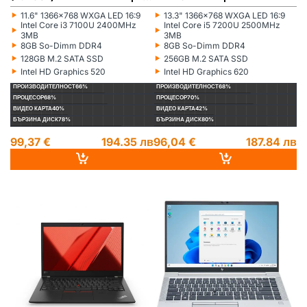
лаптоп
‣
‣
11.6" 1366x768 WXGA LED 16:9
13.3" 1366x768 WXGA LED 16:9
Монитор:
Монитор:
‣
‣
Intel Core i3 7100U 2400MHz
Intel Core i5 7200U 2500MHz
Процесор:
Процесор:
3MB
3MB
‣
‣
8GB So-Dimm DDR4
8GB So-Dimm DDR4
Рам памет:
Рам памет:
‣
‣
128GB M.2 SATA SSD
256GB M.2 SATA SSD
Хард диск:
Хард диск:
‣
‣
Intel HD Graphics 520
Intel HD Graphics 620
Видеокарта:
Видеокарта:
ПРОИЗВОДИТЕЛНОСТ
66%
ПРОИЗВОДИТЕЛНОСТ
68%
ПРОЦЕСОР
68%
ПРОЦЕСОР
70%
ВИДЕО КАРТА
40%
ВИДЕО КАРТА
42%
БЪРЗИНА ДИСК
78%
БЪРЗИНА ДИСК
80%
99,37 €
194.35 лв
96,04 €
187.84 лв
LENOVO
РЕНОВИРАН
НА СКЛАД
HP
РЕНОВИРАН
НА СКЛАД