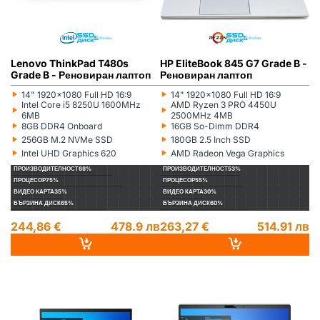
Lenovo ThinkPad T480s
HP EliteBook 845 G7 Grade B -
Grade B - Реновиран лаптоп
Реновиран лаптоп
‣
‣
14" 1920x1080 Full HD 16:9
14" 1920x1080 Full HD 16:9
Монитор:
Монитор:
‣
‣
Intel Core i5 8250U 1600MHz
AMD Ryzen 3 PRO 4450U
Процесор:
Процесор:
6MB
2500MHz 4MB
‣
‣
8GB DDR4 Onboard
16GB So-Dimm DDR4
Рам памет:
Рам памет:
‣
‣
256GB M.2 NVMe SSD
180GB 2.5 Inch SSD
Хард диск:
Хард диск:
‣
‣
Intel UHD Graphics 620
AMD Radeon Vega Graphics
Видеокарта:
Видеокарта:
ПРОИЗВОДИТЕЛНОСТ
68%
ПРОИЗВОДИТЕЛНОСТ
53%
ПРОЦЕСОР
75%
ПРОЦЕСОР
55%
ВИДЕО КАРТА
35%
ВИДЕО КАРТА
30%
БЪРЗИНА ДИСК
65%
БЪРЗИНА ДИСК
60%
244,86 €
478.9 лв
263,27 €
514.91 лв
LENOVO
РЕНОВИРАН
ГР. ВАРНА
HP
РЕНОВИРАН
ГР. ВАРНА