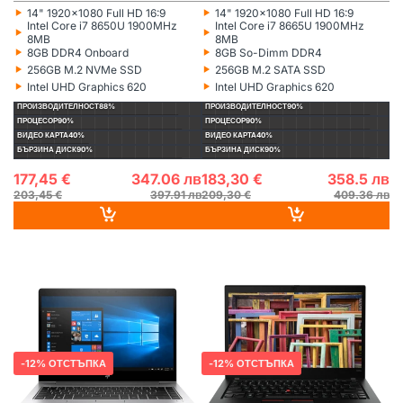
‣
‣
14" 1920x1080 Full HD 16:9
14" 1920x1080 Full HD 16:9
Монитор:
Монитор:
‣
‣
Intel Core i7 8650U 1900MHz
Intel Core i7 8665U 1900MHz
Процесор:
Процесор:
8MB
8MB
‣
‣
8GB DDR4 Onboard
8GB So-Dimm DDR4
Рам памет:
Рам памет:
‣
‣
256GB M.2 NVMe SSD
256GB M.2 SATA SSD
Хард диск:
Хард диск:
‣
‣
Intel UHD Graphics 620
Intel UHD Graphics 620
Видеокарта:
Видеокарта:
ПРОИЗВОДИТЕЛНОСТ
88%
ПРОИЗВОДИТЕЛНОСТ
90%
ПРОЦЕСОР
90%
ПРОЦЕСОР
90%
ВИДЕО КАРТА
40%
ВИДЕО КАРТА
40%
БЪРЗИНА ДИСК
90%
БЪРЗИНА ДИСК
90%
177,45 €
347.06 лв
183,30 €
358.5 лв
203,45 €
397.91 лв
209,30 €
409.36 лв
HP
РЕНОВИРАН
НА СКЛАД
LENOVO
РЕНОВИРАН
НА СКЛАД
12% ОТСТЪПКА
12% ОТСТЪПКА