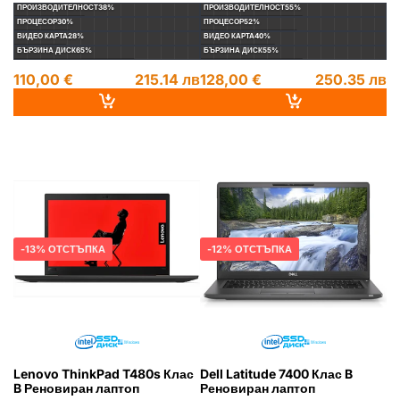
ПРОИЗВОДИТЕЛНОСТ
38%
ПРОИЗВОДИТЕЛНОСТ
55%
ПРОЦЕСОР
30%
ПРОЦЕСОР
52%
ВИДЕО КАРТА
28%
ВИДЕО КАРТА
40%
БЪРЗИНА ДИСК
65%
БЪРЗИНА ДИСК
55%
110,00 €
215.14 лв
128,00 €
250.35 лв
LENOVO
РЕНОВИРАН
НА СКЛАД
DELL
РЕНОВИРАН
НА СКЛАД
13% ОТСТЪПКА
12% ОТСТЪПКА
Lenovo ThinkPad T480s Клас
Dell Latitude 7400 Клас B
B Реновиран лаптоп
Реновиран лаптоп