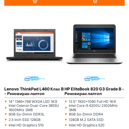
LENOVO
РЕНОВИРАН
ГР. ВАРНА
HP
РЕНОВИРАН
ГР. ВАРНА
Lenovo ThinkPad L460 Клас B
HP EliteBook 820 G3 Grade B -
- Реновиран лаптоп
Реновиран лаптоп
‣
‣
14" 1366x768 WXGA LED 16:9
12.5" 1920x1080 Full HD 16:9
Монитор:
Монитор:
‣
‣
Intel Celeron Dual-Core 3855U
Intel Core i5 6200U 2300MHz
Процесор:
Процесор:
1600MHz 2MB
3MB
‣
‣
8GB So-Dimm DDR3L
8GB So-Dimm DDR4
Рам памет:
Рам памет:
‣
‣
2.5 Inch SSD 128GB
128GB M.2 SATA SSD
Хард диск:
Хард диск:
‣
‣
Intel HD Graphics 510
Intel HD Graphics 520
Видеокарта:
Видеокарта: