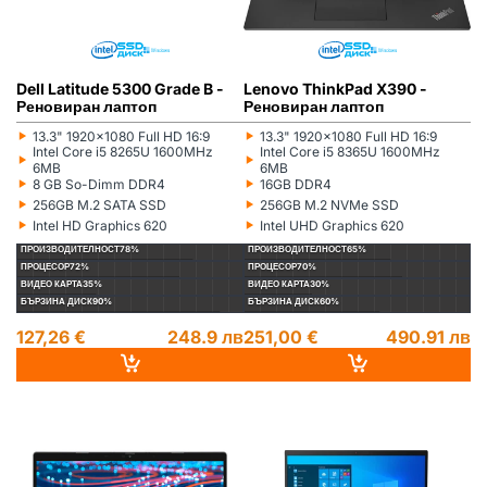
Dell Latitude 5300 Grade B -
Lenovo ThinkPad X390 -
Реновиран лаптоп
Реновиран лаптоп
‣
‣
13.3" 1920x1080 Full HD 16:9
13.3" 1920x1080 Full HD 16:9
Монитор:
Монитор:
‣
‣
Intel Core i5 8265U 1600MHz
Intel Core i5 8365U 1600MHz
Процесор:
Процесор:
6MB
6MB
‣
‣
8 GB So-Dimm DDR4
16GB DDR4
Рам памет:
Рам памет:
‣
‣
256GB M.2 SATA SSD
256GB M.2 NVMe SSD
Хард диск:
Хард диск:
‣
‣
Intel HD Graphics 620
Intel UHD Graphics 620
Видеокарта:
Видеокарта:
ПРОИЗВОДИТЕЛНОСТ
78%
ПРОИЗВОДИТЕЛНОСТ
65%
ПРОЦЕСОР
72%
ПРОЦЕСОР
70%
ВИДЕО КАРТА
35%
ВИДЕО КАРТА
30%
БЪРЗИНА ДИСК
90%
БЪРЗИНА ДИСК
60%
127,26 €
248.9 лв
251,00 €
490.91 лв
DELL
РЕНОВИРАН
ГР. ВАРНА
LENOVO
РЕНОВИРАН
ГР. ВАРНА