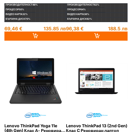
Видеокарта:
Видеокарта:
ПРОИЗВОДИТЕЛНОСТ
48%
ПРОИЗВОДИТЕЛНОСТ
62%
ПРОЦЕСОР
50%
ПРОЦЕСОР
64%
ВИДЕО КАРТА
32%
ВИДЕО КАРТА
38%
БЪРЗИНА ДИСК
70%
БЪРЗИНА ДИСК
82%
69,46 €
135.85 лв
96,38 €
188.5 лв
LENOVO
РЕНОВИРАН
ГР. ВАРНА
LENOVO
РЕНОВИРАН
ГР. ВАРНА
Lenovo ThinkPad Yoga 11e
Lenovo ThinkPad 13 (2nd Gen)
(4th Gen) Клас А- Реновиран
Клас C Реновиран лаптоп