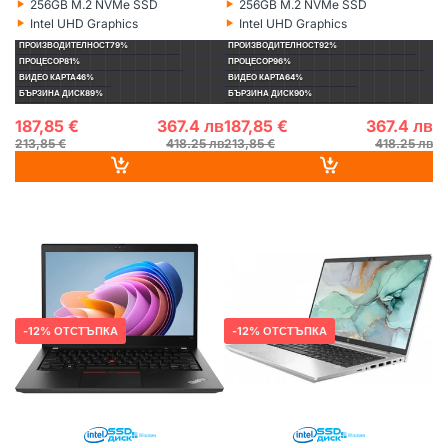
‣
‣
256GB M.2 NVMe SSD
256GB M.2 NVMe SSD
Хард диск:
Хард диск:
‣
‣
Intel UHD Graphics
Intel UHD Graphics
Видеокарта:
Видеокарта:
ПРОИЗВОДИТЕЛНОСТ
79%
ПРОИЗВОДИТЕЛНОСТ
92%
ПРОЦЕСОР
81%
ПРОЦЕСОР
96%
ВИДЕО КАРТА
46%
ВИДЕО КАРТА
64%
БЪРЗИНА ДИСК
89%
БЪРЗИНА ДИСК
90%
187,85 €
367.4 лв
187,85 €
367.4 лв
213,85 €
418.25 лв
213,85 €
418.25 лв
LENOVO
РЕНОВИРАН
НА СКЛАД
HP
РЕНОВИРАН
НА СКЛАД
12% ОТСТЪПКА
12% ОТСТЪПКА