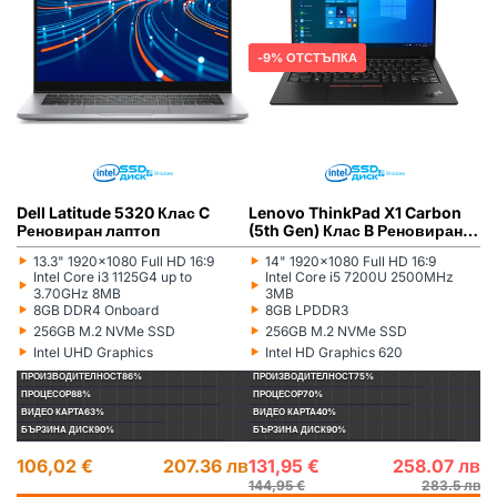
9% ОТСТЪПКА
Dell Latitude 5320 Клас C
Lenovo ThinkPad X1 Carbon
Реновиран лаптоп
(5th Gen) Клас B Реновиран
лаптоп
‣
‣
13.3" 1920x1080 Full HD 16:9
14" 1920x1080 Full HD 16:9
Монитор:
Монитор:
‣
‣
Intel Core i3 1125G4 up to
Intel Core i5 7200U 2500MHz
Процесор:
Процесор:
3.70GHz 8MB
3MB
‣
‣
8GB DDR4 Onboard
8GB LPDDR3
Рам памет:
Рам памет:
‣
‣
256GB M.2 NVMe SSD
256GB M.2 NVMe SSD
Хард диск:
Хард диск:
‣
‣
Intel UHD Graphics
Intel HD Graphics 620
Видеокарта:
Видеокарта:
ПРОИЗВОДИТЕЛНОСТ
86%
ПРОИЗВОДИТЕЛНОСТ
75%
ПРОЦЕСОР
88%
ПРОЦЕСОР
70%
ВИДЕО КАРТА
63%
ВИДЕО КАРТА
40%
БЪРЗИНА ДИСК
90%
БЪРЗИНА ДИСК
90%
106,02 €
207.36 лв
131,95 €
258.07 лв
144,95 €
283.5 лв