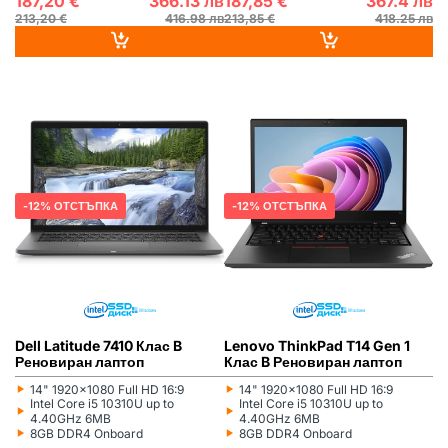
187,20 €
366.13 лв
187,85 €
367.4 лв
213,20 €
416.98 лв
213,85 €
418.25 лв
DELL
РЕНОВИРАН
НА СКЛАД
LENOVO
РЕНОВИРАН
НА СКЛАД
12% ОТСТЪПКА
12% ОТСТЪПКА
Dell Latitude 7410 Клас B
Lenovo ThinkPad T14 Gen 1
Реновиран лаптоп
Клас B Реновиран лаптоп
‣
‣
14" 1920x1080 Full HD 16:9
14" 1920x1080 Full HD 16:9
Монитор:
Монитор:
‣
‣
Intel Core i5 10310U up to
Intel Core i5 10310U up to
Процесор:
Процесор:
4.40GHz 6MB
4.40GHz 6MB
‣
‣
8GB DDR4 Onboard
8GB DDR4 Onboard
Рам памет:
Рам памет: