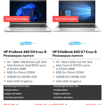
12% ОТСТЪПКА
12% ОТСТЪПКА
HP ProBook 440 G9 Клас B
HP EliteBook 840 G7 Клас B
Реновиран лаптоп
Реновиран лаптоп
‣
‣
14" 1366x768 WXGA LED 16:9
14" 1920x1080 Full HD 16:9
Монитор:
Монитор:
‣
‣
Intel Pentium Gold 8505 up to
Intel Core i5 10210U up to
Процесор:
Процесор:
4.40GHz 8MB
4.20GHz 6MB
‣
‣
8GB So-Dimm DDR4
8GB So-Dimm DDR4
Рам памет:
Рам памет:
‣
‣
256GB M.2 NVMe SSD
256GB M.2 NVMe SSD
Хард диск:
Хард диск:
‣
‣
Intel UHD Graphics
Intel UHD Graphics
Видеокарта:
Видеокарта:
ПРОИЗВОДИТЕЛНОСТ
90%
ПРОИЗВОДИТЕЛНОСТ
78%
ПРОЦЕСОР
92%
ПРОЦЕСОР
80%
ВИДЕО КАРТА
68%
ВИДЕО КАРТА
45%
БЪРЗИНА ДИСК
92%
БЪРЗИНА ДИСК
88%