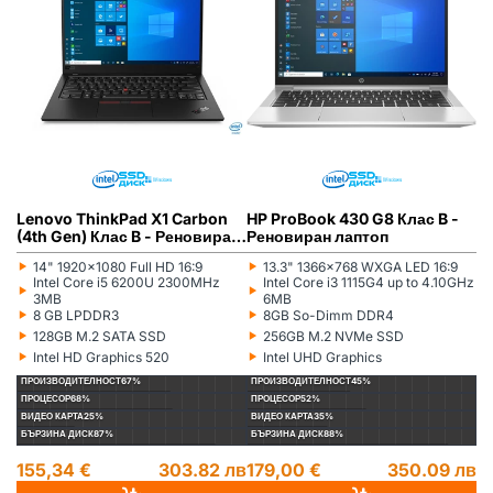
Lenovo ThinkPad X1 Carbon
HP ProBook 430 G8 Клас B -
(4th Gen) Клас B - Реновиран
Реновиран лаптоп
лаптоп
‣
‣
14" 1920x1080 Full HD 16:9
13.3" 1366x768 WXGA LED 16:9
Монитор:
Монитор:
‣
‣
Intel Core i5 6200U 2300MHz
Intel Core i3 1115G4 up to 4.10GHz
Процесор:
Процесор:
3MB
6MB
‣
‣
8 GB LPDDR3
8GB So-Dimm DDR4
Рам памет:
Рам памет:
‣
‣
128GB M.2 SATA SSD
256GB M.2 NVMe SSD
Хард диск:
Хард диск:
‣
‣
Intel HD Graphics 520
Intel UHD Graphics
Видеокарта:
Видеокарта:
ПРОИЗВОДИТЕЛНОСТ
67%
ПРОИЗВОДИТЕЛНОСТ
45%
ПРОЦЕСОР
68%
ПРОЦЕСОР
52%
ВИДЕО КАРТА
25%
ВИДЕО КАРТА
35%
БЪРЗИНА ДИСК
87%
БЪРЗИНА ДИСК
88%
155,34 €
303.82 лв
179,00 €
350.09 лв