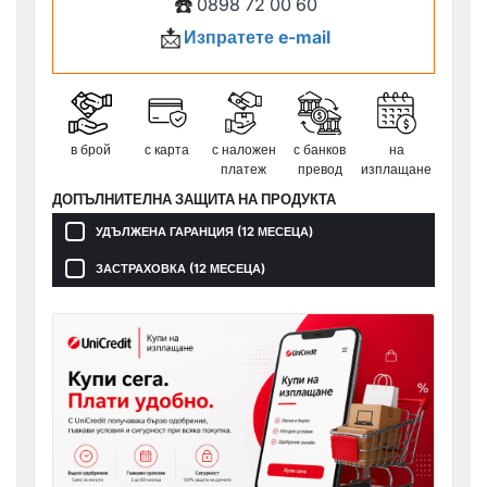
☎️
0898 72 00 60
📩
Изпратете e-mail
в брой
с карта
с наложен
с банков
на
платеж
превод
изплащане
ДОПЪЛНИТЕЛНА ЗАЩИТА НА ПРОДУКТА
УДЪЛЖЕНА ГАРАНЦИЯ (12 МЕСЕЦА)
ЗАСТРАХОВКА (12 МЕСЕЦА)