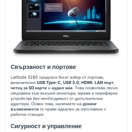
Свързаност и портове
Latitude 5280 предлага богат избор от портове,
включително
USB Type-C
,
USB 3.0
,
HDMI
,
LAN порт
,
четец за SD карти
и
аудио жак
. Това позволява лесно
свързване към външни монитори, мрежи и периферни
устройства без необходимост от допълнителни
адаптери. Освен това, наличието на
докинг
възможности
го прави идеален за използване с
работни станции.
Сигурност и управление