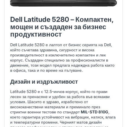
Dell Latitude 5280 – Компактен,
мощен и създаден за бизнес
продуктивност
Dell Latitude 5280 е лаптоп от бизнес серията на Dell,
който съчетава здравина, сигурност и висока
производителност в изключително компактен и лек
корпус. Създаден специално за професионалисти в
движение, този модел предлага надеждна работа както
в офиса, така и по време на пътуване.
Дизайн и издръжливост
Latitude 5280 е с 12.5-инчов корпус, който го прави
лесен за пренасяне и удобен за работа във всякакви
условия. Шасито е здраво, изработено от
висококачествени материали и преминало през
стриктни военни тестове по стандарт
MIL-STD 810G
,
което гарантира устойчивост на вибрации, натиск, влага
и температурни промени. Черният матов дизайн