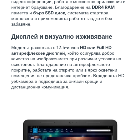
видеоконференции, работа с множество приложения и
интернет браузване. Благодарение на
DDR4 RAM
паметта и
бърз SSD диск
, системата стартира
мигновено и приложенията работят гладко и без
забавяне.
Дисплей и визуално изживяване
Моделът разполага с 12.5-инчов
HD или Full HD
антирефлексен дисплей
, който осигурява добро
качество на изображението при различни условия на
осветеност. Благодарение на антирефлексното
покритие, работата на открито или в ярко осветени
помещения не представлява проблем. Вградената HD
уебкамера е подходяща за онлайн срещи и
дистанционна комуникация.