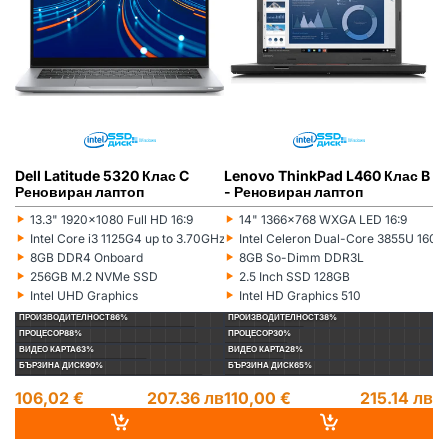
Dell Latitude 5320 Клас C
Lenovo ThinkPad L460 Клас B
L
Реновиран лаптоп
- Реновиран лаптоп
(5
л
‣
‣
‣
13.3" 1920x1080 Full HD 16:9
14" 1366x768 WXGA LED 16:9
Монитор:
Монитор:
Мо
‣
‣
‣
Intel Core i3 1125G4 up to 3.70GHz 8MB
Intel Celeron Dual-Core 3855U 16
Процесор:
Процесор:
Пр
‣
‣
‣
8GB DDR4 Onboard
8GB So-Dimm DDR3L
Рам памет:
Рам памет:
Ра
‣
‣
‣
256GB M.2 NVMe SSD
2.5 Inch SSD 128GB
Хард диск:
Хард диск:
Ха
‣
‣
‣
Intel UHD Graphics
Intel HD Graphics 510
Видеокарта:
Видеокарта:
Ви
ПРОИЗВОДИТЕЛНОСТ
86%
ПРОИЗВОДИТЕЛНОСТ
38%
П
ПРОЦЕСОР
88%
ПРОЦЕСОР
30%
П
ВИДЕО КАРТА
63%
ВИДЕО КАРТА
28%
ВИ
БЪРЗИНА ДИСК
90%
БЪРЗИНА ДИСК
65%
БЪ
106,02 €
207.36 лв
110,00 €
215.14 лв
1
14