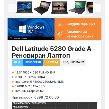
Dell Latitude 5280 Grade A -
Реновиран Лаптоп
DELL
КОД:
80125732
РЕНОВИРАН
НА СКЛАД
‣
12.5" 1920x1080 Full HD 16:9
‣
8 GB So-Dimm DDR4
‣
Intel Core i5 7300U 2600MHz 3MB
‣
128GB M.2 SATA SSD
‣
Intel HD Graphics 620
При въпроси: 0898 72 00 60
ОБЩА ПРОИЗВОДИТЕЛНОСТ
65%
ПРОЦЕСОР
70%