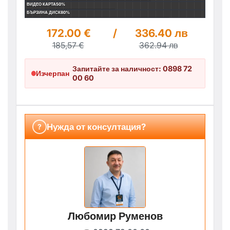
ВИДЕО КАРТА
50%
БЪРЗИНА ДИСК
80%
172.00 €
/
336.40 лв
185,57 €
362.94 лв
Запитайте за наличност: 0898 72
Изчерпан
00 60
Нужда от консултация?
?
Любомир Руменов