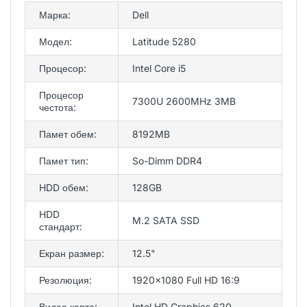
Марка:
Dell
Модел:
Latitude 5280
Процесор:
Intel Core i5
Процесор
7300U 2600MHz 3MB
честота:
Памет обем:
8192MB
Памет тип:
So-Dimm DDR4
HDD обем:
128GB
HDD
M.2 SATA SSD
стандарт:
Екран размер:
12.5"
Резолюция:
1920x1080 Full HD 16:9
Видео карта:
Intel HD Graphics 620