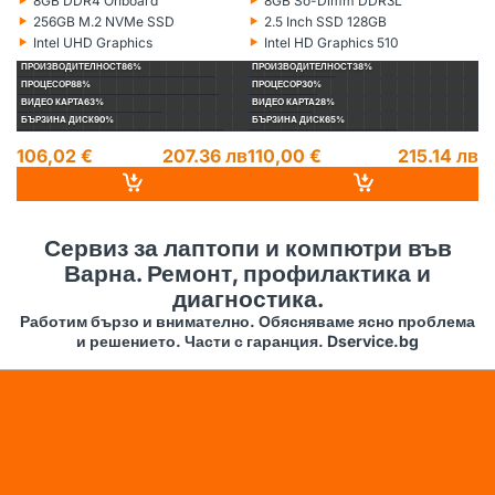
8GB DDR4 Onboard
8GB So-Dimm DDR3L
Рам памет:
Рам памет:
Ра
‣
‣
‣
256GB M.2 NVMe SSD
2.5 Inch SSD 128GB
Хард диск:
Хард диск:
Ха
‣
‣
‣
Intel UHD Graphics
Intel HD Graphics 510
Видеокарта:
Видеокарта:
Ви
ПРОИЗВОДИТЕЛНОСТ
86%
ПРОИЗВОДИТЕЛНОСТ
38%
П
ПРОЦЕСОР
88%
ПРОЦЕСОР
30%
П
ВИДЕО КАРТА
63%
ВИДЕО КАРТА
28%
ВИ
БЪРЗИНА ДИСК
90%
БЪРЗИНА ДИСК
65%
БЪ
106,02 €
207.36 лв
110,00 €
215.14 лв
1
14
Сервиз за лаптопи и компютри във
Варна. Ремонт, профилактика и
диагностика.
Работим бързо и внимателно. Обясняваме ясно проблема
и решението. Части с гаранция. Dservice.bg