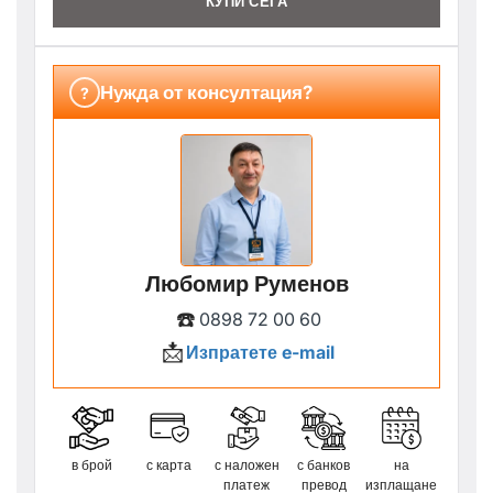
КУПИ СЕГА
Нужда от консултация?
?
Любомир Руменов
☎️
0898 72 00 60
📩
Изпратете e-mail
в брой
с карта
с наложен
с банков
на
платеж
превод
изплащане