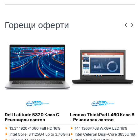
Горещи оферти
DELL
РЕНОВИРАН
ГР. ВАРНА
LENOVO
РЕНОВИРАН
ГР. ВАРНА
Dell Latitude 5320 Клас C
Lenovo ThinkPad L460 Клас B
L
Реновиран лаптоп
- Реновиран лаптоп
(5
л
‣
‣
‣
13.3" 1920x1080 Full HD 16:9
14" 1366x768 WXGA LED 16:9
Монитор:
Монитор:
Мо
‣
‣
‣
Intel Core i3 1125G4 up to 3.70GHz 8MB
Intel Celeron Dual-Core 3855U 16
Процесор:
Процесор:
Пр
‣
‣
‣