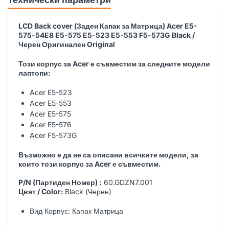
LCD Back cover (Заден Капак за Матрица) Acer E5-
575-54E8 E5-575 E5-523 E5-553 F5-573G Black /
Черен Оригинален Original
Този корпус за Acer е съвместим за следните модели
лаптопи:
Acer E5-523
Acer E5-553
Acer E5-575
Acer E5-576
Acer F5-573G
Възможно е да не са описани всичките модели, за
които този корпус за Acer е съвместим.
P/N (Партиден Номер) :
60.GDZN7.001
Цвят / Color:
Black (Черен)
Вид Корпус: Капак Матрица