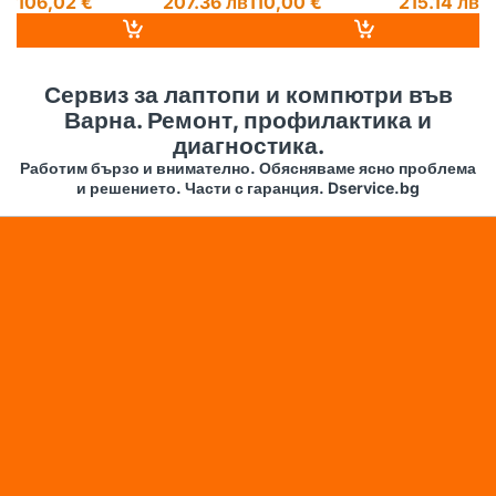
106,02 €
207.36 лв
110,00 €
215.14 лв
1
14
Сервиз за лаптопи и компютри във
Варна. Ремонт, профилактика и
диагностика.
Работим бързо и внимателно. Обясняваме ясно проблема
и решението. Части с гаранция. Dservice.bg