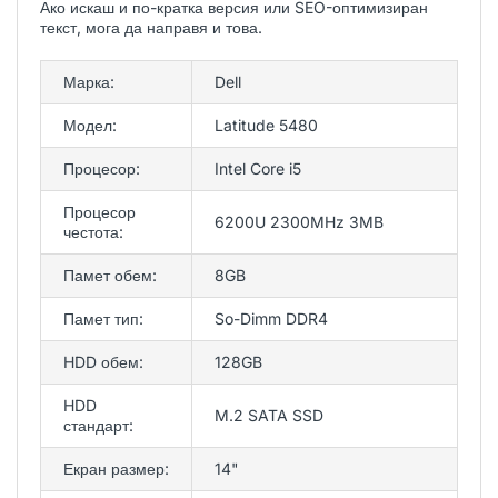
Ако искаш и по-кратка версия или SEO-оптимизиран
текст, мога да направя и това.
Марка:
Dell
Модел:
Latitude 5480
Процесор:
Intel Core i5
Процесор
6200U 2300MHz 3MB
честота:
Памет обем:
8GB
Памет тип:
So-Dimm DDR4
HDD обем:
128GB
HDD
M.2 SATA SSD
стандарт:
Екран размер:
14"