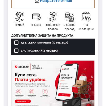
📩
Изпратете e-mail
в брой
с карта
с наложен
с банков
на
платеж
превод
изплащане
ДОПЪЛНИТЕЛНА ЗАЩИТА НА ПРОДУКТА
УДЪЛЖЕНА ГАРАНЦИЯ (12 МЕСЕЦА)
ЗАСТРАХОВКА (12 МЕСЕЦА)