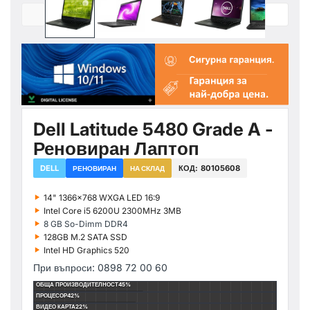
Dell Latitude 5480 Grade A -
Реновиран Лаптоп
DELL
КОД:
80105608
РЕНОВИРАН
НА СКЛАД
‣
14" 1366x768 WXGA LED 16:9
‣
Intel Core i5 6200U 2300MHz 3MB
‣
8 GB So-Dimm DDR4
‣
128GB M.2 SATA SSD
‣
Intel HD Graphics 520
При въпроси: 0898 72 00 60
ОБЩА ПРОИЗВОДИТЕЛНОСТ
45%
ПРОЦЕСОР
42%
ВИДЕО КАРТА
22%