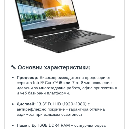
🔧
Основни характеристики:
Процесор:
Високопроизводителни процесори от
серията Intel® Core™ i5 или i7 от 8-мо поколение –
идеални за многозадачна работа, офис приложения
и уеб базирани платформи.
Дисплей:
13.3” Full HD (1920x1080) с
антирефлексно покритие – гарантира отлична
видимост при всякаква осветеност.
Памет:
До 16GB DDR4 RAM – осигурява бърза