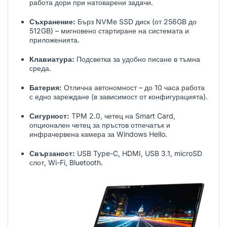
работа дори при натоварени задачи.
Съхранение:
Бърз NVMe SSD диск (от 256GB до
512GB) – мигновено стартиране на системата и
приложенията.
Клавиатура:
Подсветка за удобно писане в тъмна
среда.
Батерия:
Отлична автономност – до 10 часа работа
с едно зареждане (в зависимост от конфигурацията).
Сигурност:
TPM 2.0, четец на Smart Card,
опционален четец за пръстов отпечатък и
инфрачервена камера за Windows Hello.
Свързаност:
USB Type-C, HDMI, USB 3.1, microSD
слот, Wi-Fi, Bluetooth.