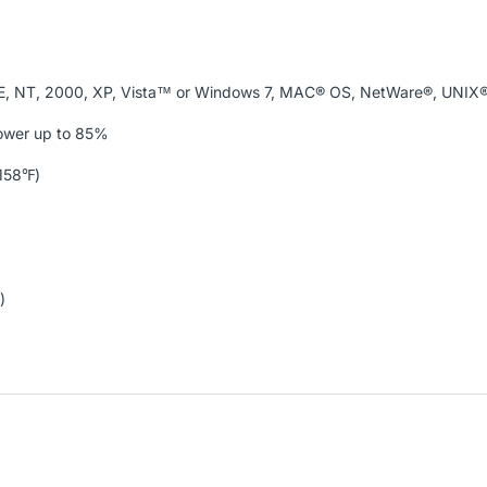
E, NT, 2000, XP, Vista™ or Windows 7, MAC® OS, NetWare®, UNIX® 
power up to 85%
158℉)
)