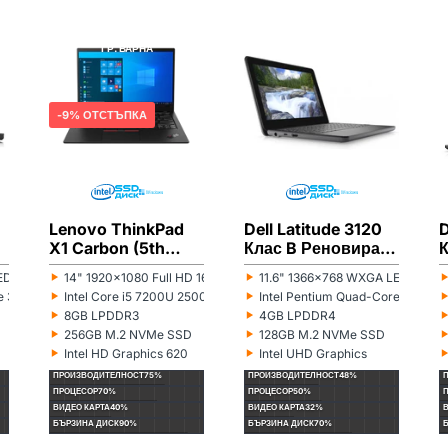
LENOVO
РЕНОВИРАН
DELL
РЕНОВИРАН
ГР. ВАРНА
ГР. ВАРНА
9% ОТСТЪПКА
Lenovo ThinkPad
Dell Latitude 3120
D
X1 Carbon (5th
Клас B Реновиран
п
Gen) Клас B
лаптоп
‣
‣
D 16:9
14" 1920x1080 Full HD 16:9
11.6" 1366x768 WXGA LED 16:9
Монитор:
Монитор:
М
Реновиран лаптоп
‣
‣
ore 3855U 1600MHz 2MB
Intel Core i5 7200U 2500MHz 3MB
Intel Pentium Quad-Core Silve
Процесор:
Процесор:
П
‣
‣
8GB LPDDR3
4GB LPDDR4
Рам памет:
Рам памет:
Р
‣
‣
256GB M.2 NVMe SSD
128GB M.2 NVMe SSD
Хард диск:
Хард диск:
Х
‣
‣
Intel HD Graphics 620
Intel UHD Graphics
Видеокарта:
Видеокарта:
В
ПРОИЗВОДИТЕЛНОСТ
75%
ПРОИЗВОДИТЕЛНОСТ
48%
ПРОЦЕСОР
70%
ПРОЦЕСОР
50%
ВИДЕО КАРТА
40%
ВИДЕО КАРТА
32%
БЪРЗИНА ДИСК
90%
БЪРЗИНА ДИСК
70%