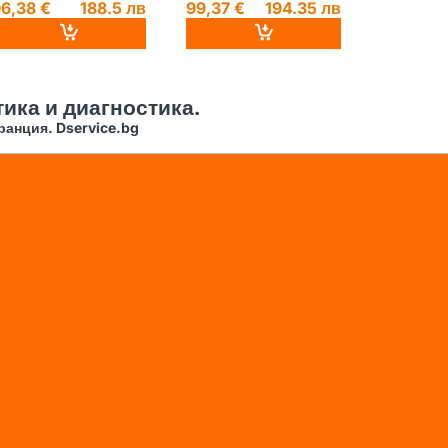
6,38 €
188.5 лв
99,37 €
194.35 лв
96,04 €
ика и диагностика.
ранция. Dservice.bg