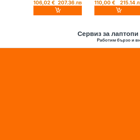
106,02 €
207.36 лв
110,00 €
215.14 
Сервиз за лаптопи
Работим бързо и вн