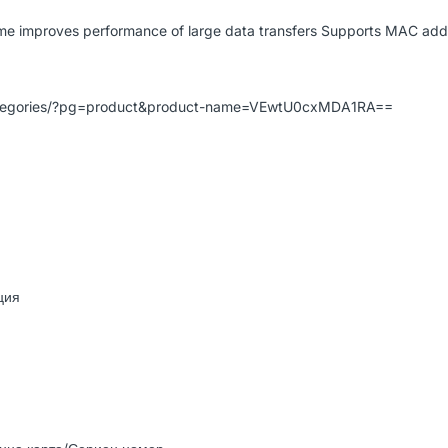
me improves performance of large data transfers Supports MAC addr
categories/?pg=product&product-name=VEwtU0cxMDA1RA==
ция