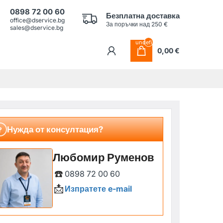
0898 72 00 60
Безплатна доставка
office@dservice.bg
За поръчки над 250 €
sales@dservice.bg
undefined
0,00 €
Нужда от консултация?
?
Любомир Руменов
☎️
0898 72 00 60
📩
Изпратете e-mail