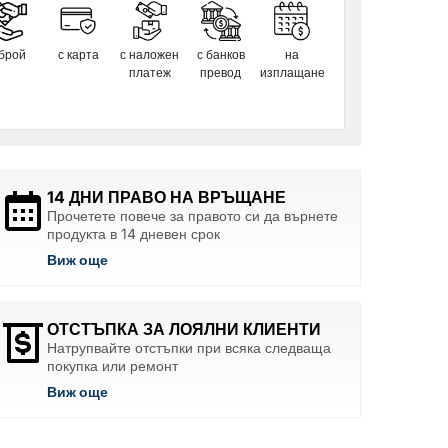
 брой
с карта
с наложен
с банков
на
платеж
превод
изплащане
14 ДНИ ПРАВО НА ВРЪЩАНЕ
Прочетете повече за правото си да върнете
продукта в 14 дневен срок
Виж още
ОТСТЪПКА ЗА ЛОЯЛНИ КЛИЕНТИ
Натрупвайте отстъпки при всяка следваща
покупка или ремонт
Виж още