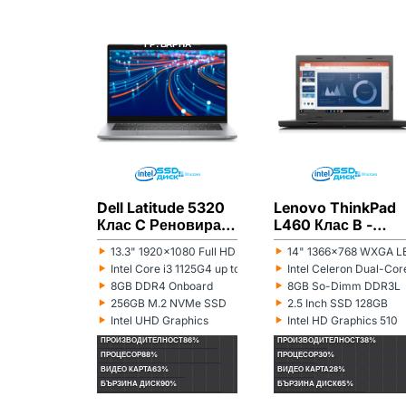
DELL
РЕНОВИРАН
LENOVO
РЕНОВИРАН
ГР. ВАРНА
ГР. ВАРНА
Dell Latitude 5320
Lenovo ThinkPad
Клас C Реновиран
L460 Клас B -
лаптоп
Реновиран лапто
‣
‣
13.3" 1920x1080 Full HD 16:9
14" 1366x768 WXGA LE
Монитор:
Монитор:
‣
‣
Intel Core i3 1125G4 up to 3.70GHz 8MB
Intel Celeron Dual-C
Процесор:
Процесор:
‣
‣
8GB DDR4 Onboard
8GB So-Dimm DDR3L
Рам памет:
Рам памет:
‣
‣
256GB M.2 NVMe SSD
2.5 Inch SSD 128GB
Хард диск:
Хард диск:
‣
‣
Intel UHD Graphics
Intel HD Graphics 510
Видеокарта:
Видеокарта:
ПРОИЗВОДИТЕЛНОСТ
86%
ПРОИЗВОДИТЕЛНОСТ
38%
ПРОЦЕСОР
88%
ПРОЦЕСОР
30%
ВИДЕО КАРТА
63%
ВИДЕО КАРТА
28%
БЪРЗИНА ДИСК
90%
БЪРЗИНА ДИСК
65%