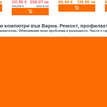
лв
131,95 €
258.07 лв
69,46 €
135.85 лв
9
144,95 €
283.5 лв
 и компютри във Варна. Ремонт, профилакт
имателно. Обясняваме ясно проблема и решението. Части с га