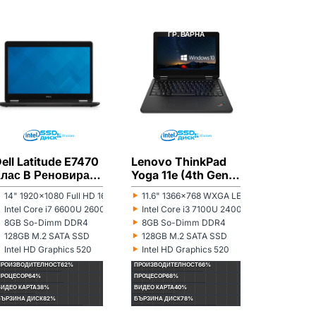
DELL
РЕНОВИРАН
LENOVO
РЕНОВИРАН
LENOVO
ГР. ВАРНА
ГР. ВАРНА
ГР
ell Latitude E7470
Lenovo ThinkPad
Lenovo 
Клас B Реновиран
Yoga 11e (4th Gen)
13 (2nd 
лаптоп
Клас А- Реновиран
C Ренов
‣
‣
‣
14" 1920x1080 Full HD 16:9
11.6" 1366x768 WXGA LED 16:9
13.3" 13
онитор:
Монитор:
Монитор:
лаптоп
лаптоп
‣
‣
‣
r N5100 1100MHz 4MB
Intel Core i7 6600U 2600MHz 4MB
Intel Core i3 7100U 2400MHz 3MB
Intel Co
роцесор:
Процесор:
Процесор:
‣
‣
‣
8GB So-Dimm DDR4
8GB So-Dimm DDR4
8GB So
ам памет:
Рам памет:
Рам памет:
‣
‣
‣
128GB M.2 SATA SSD
128GB M.2 SATA SSD
256GB M
ард диск:
Хард диск:
Хард диск:
‣
‣
‣
Intel HD Graphics 520
Intel HD Graphics 520
Intel HD
идеокарта:
Видеокарта:
Видеокарта
ПРОИЗВОДИТЕЛНОСТ
62%
ПРОИЗВОДИТЕЛНОСТ
66%
ПРОИЗВОДИТЕ
ПРОЦЕСОР
64%
ПРОЦЕСОР
68%
ПРОЦЕСОР
70%
ВИДЕО КАРТА
38%
ВИДЕО КАРТА
40%
ВИДЕО КАРТА
4
БЪРЗИНА ДИСК
82%
БЪРЗИНА ДИСК
78%
БЪРЗИНА ДИС