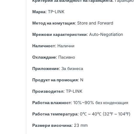
Критерии за валидност на гаранцията
: Гаранци
Марка
: TP-LINK
Метод на комутация
: Store and Forward
Мрежови характеристики
: Auto-Negotiation
Наличност
: Налични
Охлаждане
: Пасивно
Приложение
: За бизнеса
Продукт на промоция
: N
Производител
: TP-LINK
Работна влажност
: 10%~90% без кондензация
Работна температура
: 0℃ ~ 40℃ (32℉ ~ 104℉)
Размери височина
: 23 mm