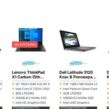
LENOVO
РЕНОВИРАН
DELL
РЕНОВИРАН
ГР. ВАРНА
ГР. ВАРНА
9% ОТСТЪПКА
Lenovo ThinkPad
Dell Latitude 3120
D
X1 Carbon (5th
Клас B Реновиран
п
Gen) Клас B
лаптоп
‣
‣
D 16:9
14" 1920x1080 Full HD 16:9
11.6" 1366x768 WXGA LED 16:9
Монитор:
Монитор:
М
Реновиран лаптоп
‣
‣
ore 3855U 1600MHz 2MB
Intel Core i5 7200U 2500MHz 3MB
Intel Pentium Quad-Core Silve
Процесор:
Процесор:
П
‣
‣
8GB LPDDR3
4GB LPDDR4
Рам памет:
Рам памет:
Р
‣
‣
256GB M.2 NVMe SSD
128GB M.2 NVMe SSD
Хард диск:
Хард диск:
Х
‣
‣
Intel HD Graphics 620
Intel UHD Graphics
Видеокарта:
Видеокарта:
В
ПРОИЗВОДИТЕЛНОСТ
75%
ПРОИЗВОДИТЕЛНОСТ
48%