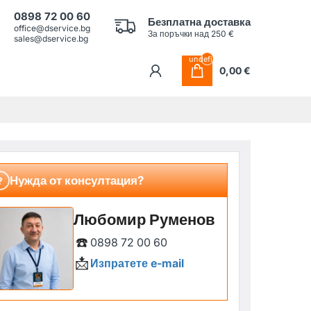
0898 72 00 60
Безплатна доставка
office@dservice.bg
За поръчки над 250 €
sales@dservice.bg
undefined
0,00 €
Нужда от консултация?
?
Любомир Руменов
☎️
0898 72 00 60
📩
Изпратете e-mail