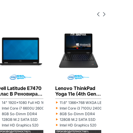
DELL
РЕНОВИРАН
LENOVO
РЕНОВИРАН
LENOVO
ГР. ВАРНА
ГР. ВАРНА
ГР
ell Latitude E7470
Lenovo ThinkPad
Lenovo 
Клас B Реновиран
Yoga 11e (4th Gen)
13 (2nd 
лаптоп
Клас А- Реновиран
C Ренов
‣
‣
‣
14" 1920x1080 Full HD 16:9
11.6" 1366x768 WXGA LED 16:9
13.3" 13
онитор:
Монитор:
Монитор:
лаптоп
лаптоп
‣
‣
‣
r N5100 1100MHz 4MB
Intel Core i7 6600U 2600MHz 4MB
Intel Core i3 7100U 2400MHz 3MB
Intel Co
роцесор:
Процесор:
Процесор:
‣
‣
‣
8GB So-Dimm DDR4
8GB So-Dimm DDR4
8GB So
ам памет:
Рам памет:
Рам памет:
‣
‣
‣
128GB M.2 SATA SSD
128GB M.2 SATA SSD
256GB M
ард диск:
Хард диск:
Хард диск:
‣
‣
‣
Intel HD Graphics 520
Intel HD Graphics 520
Intel HD
идеокарта:
Видеокарта:
Видеокарта
ПРОИЗВОДИТЕЛНОСТ
62%
ПРОИЗВОДИТЕЛНОСТ
66%
ПРОИЗВОДИТЕ