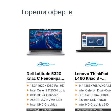
Горещи оферти
DELL
РЕНОВИРАН
LENOVO
РЕНОВИРАН
ГР. ВАРНА
ГР. ВАРНА
Dell Latitude 5320
Lenovo ThinkPad
Клас C Реновиран
L460 Клас B -
лаптоп
Реновиран лапто
‣
‣
13.3" 1920x1080 Full HD 16:9
14" 1366x768 WXGA LE
Монитор:
Монитор:
‣
‣
Intel Core i3 1125G4 up to 3.70GHz 8MB
Intel Celeron Dual-C
Процесор:
Процесор:
‣
‣
8GB DDR4 Onboard
8GB So-Dimm DDR3L
Рам памет:
Рам памет:
‣
‣
256GB M.2 NVMe SSD
2.5 Inch SSD 128GB
Хард диск:
Хард диск:
‣
‣
Intel UHD Graphics
Intel HD Graphics 510
Видеокарта:
Видеокарта:
ПРОИЗВОДИТЕЛНОСТ
86%
ПРОИЗВОДИТЕЛНОСТ
38%