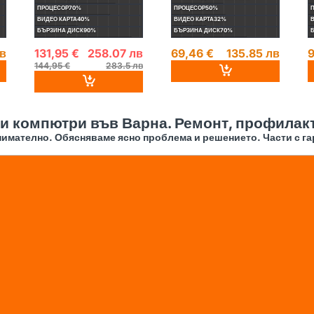
ПРОЦЕСОР
70%
ПРОЦЕСОР
50%
ВИДЕО КАРТА
40%
ВИДЕО КАРТА
32%
БЪРЗИНА ДИСК
90%
БЪРЗИНА ДИСК
70%
лв
131,95 €
258.07 лв
69,46 €
135.85 лв
9
144,95 €
283.5 лв
 и компютри във Варна. Ремонт, профилакт
имателно. Обясняваме ясно проблема и решението. Части с га