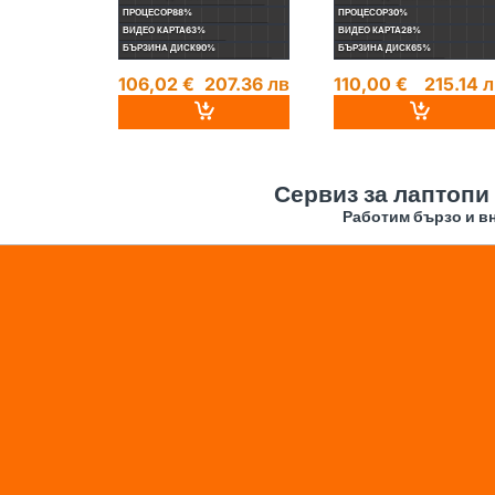
ПРОЦЕСОР
88%
ПРОЦЕСОР
30%
ВИДЕО КАРТА
63%
ВИДЕО КАРТА
28%
БЪРЗИНА ДИСК
90%
БЪРЗИНА ДИСК
65%
106,02 €
207.36 лв
110,00 €
215.14 
Сервиз за лаптопи
Работим бързо и вн