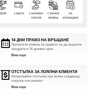
 брой
с карта
с наложен
с банков
на
платеж
превод
изплащане
14 ДНИ ПРАВО НА ВРЪЩАНЕ
Прочетете повече за правото си да върнете
продукта в 14 дневен срок
Виж още
ОТСТЪПКА ЗА ЛОЯЛНИ КЛИЕНТИ
Натрупвайте отстъпки при всяка следваща
покупка или ремонт
Виж още