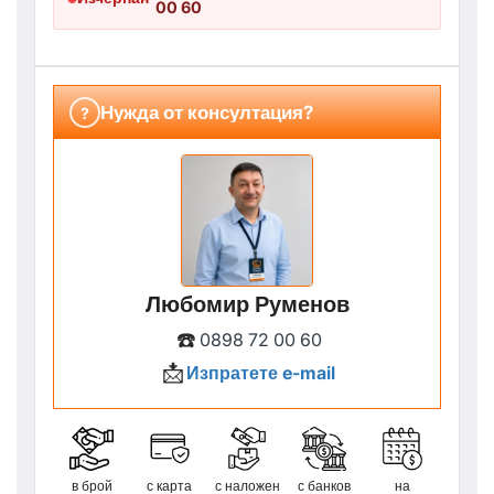
00 60
Нужда от консултация?
?
Любомир Руменов
☎️
0898 72 00 60
📩
Изпратете e-mail
в брой
с карта
с наложен
с банков
на