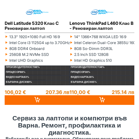
Dell Latitude 5320 Клас C
Lenovo ThinkPad L460 Клас B
L
Реновиран лаптоп
- Реновиран лаптоп
(5
л
‣
‣
‣
13.3" 1920x1080 Full HD 16:9
14" 1366x768 WXGA LED 16:9
Монитор:
Монитор:
Мо
‣
‣
‣
Intel Core i3 1125G4 up to 3.70GHz 8MB
Intel Celeron Dual-Core 3855U 16
Процесор:
Процесор:
Пр
‣
‣
‣
8GB DDR4 Onboard
8GB So-Dimm DDR3L
Рам памет:
Рам памет:
Ра
‣
‣
‣
256GB M.2 NVMe SSD
2.5 Inch SSD 128GB
Хард диск:
Хард диск:
Ха
‣
‣
‣
Intel UHD Graphics
Intel HD Graphics 510
Видеокарта:
Видеокарта:
Ви
ПРОИЗВОДИТЕЛНОСТ
86%
ПРОИЗВОДИТЕЛНОСТ
38%
П
ПРОЦЕСОР
88%
ПРОЦЕСОР
30%
П
ВИДЕО КАРТА
63%
ВИДЕО КАРТА
28%
ВИ
БЪРЗИНА ДИСК
90%
БЪРЗИНА ДИСК
65%
БЪ
106,02 €
207.36 лв
110,00 €
215.14 лв
1
14
Сервиз за лаптопи и компютри във
Варна. Ремонт, профилактика и
диагностика.
Работим бързо и внимателно. Обясняваме ясно проблема