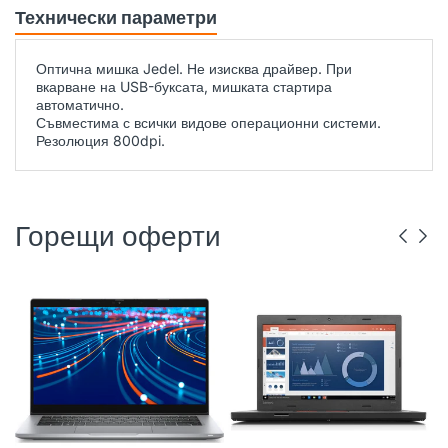
Технически параметри
Оптична мишка Jedel. Не изисква драйвер. При
вкарване на USB-буксата, мишката стартира
автоматично.
Съвместима с всички видове операционни системи.
Резолюция 800dpi.
Горещи оферти
DELL
РЕНОВИРАН
ГР. ВАРНА
LENOVO
РЕНОВИРАН
ГР. ВАРНА