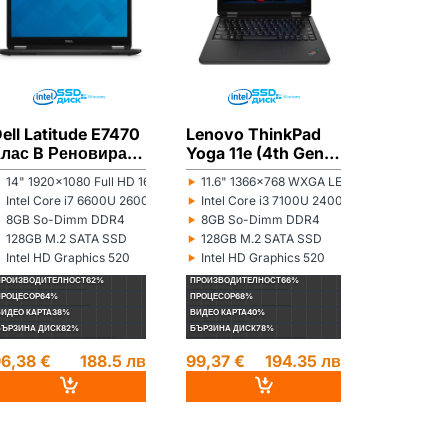
ell Latitude E7470
Lenovo ThinkPad
Lenovo 
Клас B Реновиран
Yoga 11e (4th Gen)
13 (2nd 
лаптоп
Клас А- Реновиран
C Ренов
‣
‣
‣
14" 1920x1080 Full HD 16:9
11.6" 1366x768 WXGA LED 16:9
13.3" 13
онитор:
Монитор:
Монитор:
лаптоп
лаптоп
‣
‣
‣
r N5100 1100MHz 4MB
Intel Core i7 6600U 2600MHz 4MB
Intel Core i3 7100U 2400MHz 3MB
Intel Co
роцесор:
Процесор:
Процесор:
‣
‣
‣
8GB So-Dimm DDR4
8GB So-Dimm DDR4
8GB So
ам памет:
Рам памет:
Рам памет:
‣
‣
‣
128GB M.2 SATA SSD
128GB M.2 SATA SSD
256GB M
ард диск:
Хард диск:
Хард диск:
‣
‣
‣
Intel HD Graphics 520
Intel HD Graphics 520
Intel HD
идеокарта:
Видеокарта:
Видеокарта
ПРОИЗВОДИТЕЛНОСТ
62%
ПРОИЗВОДИТЕЛНОСТ
66%
ПРОИЗВОДИТЕ
ПРОЦЕСОР
64%
ПРОЦЕСОР
68%
ПРОЦЕСОР
70%
ВИДЕО КАРТА
38%
ВИДЕО КАРТА
40%
ВИДЕО КАРТА
4
БЪРЗИНА ДИСК
82%
БЪРЗИНА ДИСК
78%
БЪРЗИНА ДИС
6,38 €
188.5 лв
99,37 €
194.35 лв
96,04 €