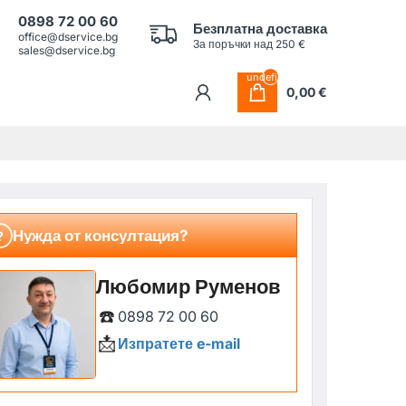
0898 72 00 60
Безплатна доставка
office@dservice.bg
За поръчки над 250 €
sales@dservice.bg
undefined
0,00 €
Нужда от консултация?
?
Любомир Руменов
☎️
0898 72 00 60
📩
Изпратете e-mail