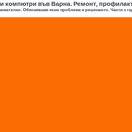
 и компютри във Варна. Ремонт, профилакт
имателно. Обясняваме ясно проблема и решението. Части с га