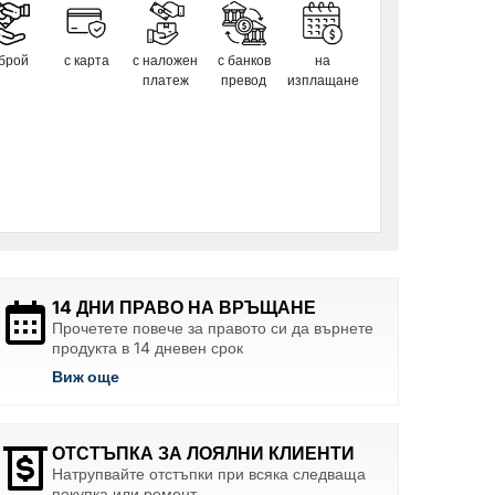
 брой
с карта
с наложен
с банков
на
платеж
превод
изплащане
14 ДНИ ПРАВО НА ВРЪЩАНЕ
Прочетете повече за правото си да върнете
продукта в 14 дневен срок
Виж още
ОТСТЪПКА ЗА ЛОЯЛНИ КЛИЕНТИ
Натрупвайте отстъпки при всяка следваща
покупка или ремонт