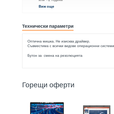
Виж още
Технически параметри
Оптична мишка. Не изисква драйвер.
Съвместима с всички видове операционни систем
Бутон за смена на резолюцията
Горещи оферти
DELL
РЕНОВИРАН
LENOVO
РЕНОВИРАН
ГР. ВАРНА
ГР. ВАРНА