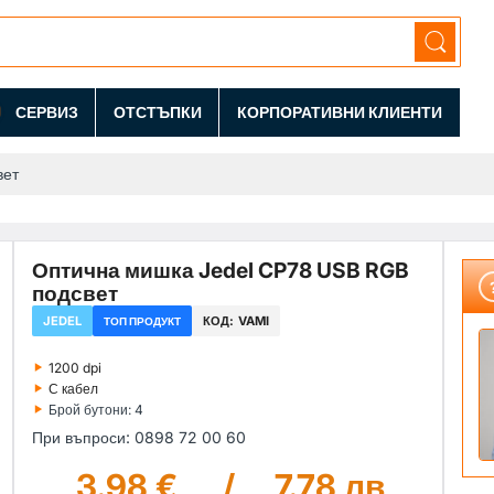
СЕРВИЗ
ОТСТЪПКИ
КОРПОРАТИВНИ КЛИЕНТИ
вет
Оптична мишка Jedel CP78 USB RGB
подсвет
JEDEL
КОД:
VAMI
ТОП ПРОДУКТ
‣
1200 dpi
‣
С кабел
‣
Брой бутони: 4
При въпроси: 0898 72 00 60
3.98 €
/
7.78 лв