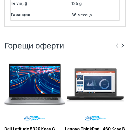
Тегло, g
125 g
Гаранция
36 месеца
Горещи оферти
DELL
РЕНОВИРАН
ГР. ВАРНА
LENOVO
РЕНОВИРАН
ГР. ВАРНА
Dell Latitude 5320 Клас C
Lenovo ThinkPad L460 Клас B
L