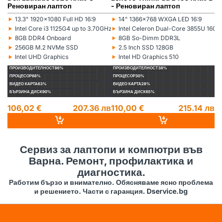
Реновиран лаптоп
- Реновиран лаптоп
(5
л
‣
‣
‣
13.3" 1920x1080 Full HD 16:9
14" 1366x768 WXGA LED 16:9
Монитор:
Монитор:
Мо
‣
‣
‣
Intel Core i3 1125G4 up to 3.70GHz 8MB
Intel Celeron Dual-Core 3855U 16
Процесор:
Процесор:
Пр
‣
‣
‣
8GB DDR4 Onboard
8GB So-Dimm DDR3L
Рам памет:
Рам памет:
Ра
‣
‣
‣
256GB M.2 NVMe SSD
2.5 Inch SSD 128GB
Хард диск:
Хард диск:
Ха
‣
‣
‣
Intel UHD Graphics
Intel HD Graphics 510
Видеокарта:
Видеокарта:
Ви
ПРОИЗВОДИТЕЛНОСТ
86%
ПРОИЗВОДИТЕЛНОСТ
38%
П
ПРОЦЕСОР
88%
ПРОЦЕСОР
30%
П
ВИДЕО КАРТА
63%
ВИДЕО КАРТА
28%
ВИ
БЪРЗИНА ДИСК
90%
БЪРЗИНА ДИСК
65%
БЪ
106,02 €
207.36 лв
110,00 €
215.14 лв
1
14
Сервиз за лаптопи и компютри във
Варна. Ремонт, профилактика и
диагностика.
Работим бързо и внимателно. Обясняваме ясно проблема
и решението. Части с гаранция. Dservice.bg