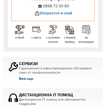
☎️
0898 72 00 60
📩
Изпратете e-mail
в брой
с карта
с наложен
с банков
на
платеж
превод
изплащане
СЕРВИЗИ
Гаранционно и извънгаранционно обслужване
само от професионалисти
Виж още
ДИСТАНЦИОННА IT ПОМОЩ
Дистанционна IT помощ или абонаментна
поддръжка