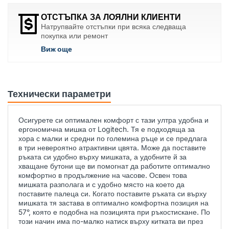
ОТСТЪПКА ЗА ЛОЯЛНИ КЛИЕНТИ
Натрупвайте отстъпки при всяка следваща
покупка или ремонт
Виж още
Технически параметри
Осигурете си оптимален комфорт с тази ултра удобна и
ергономична мишка от Logitech. Тя е подходяща за
хора с малки и средни по големина ръце и се предлага
в три невероятно атрактивни цвята. Може да поставите
ръката си удобно върху мишката, а удобните й за
хващане бутони ще ви помогнат да работите оптимално
комфортно в продължение на часове. Освен това
мишката разполага и с удобно място на което да
поставите палеца си. Когато поставите ръката си върху
мишката тя застава в оптимално комфортна позиция на
57°, която е подобна на позицията при ръкостискане. По
този начин има по-малко натиск върху китката ви през