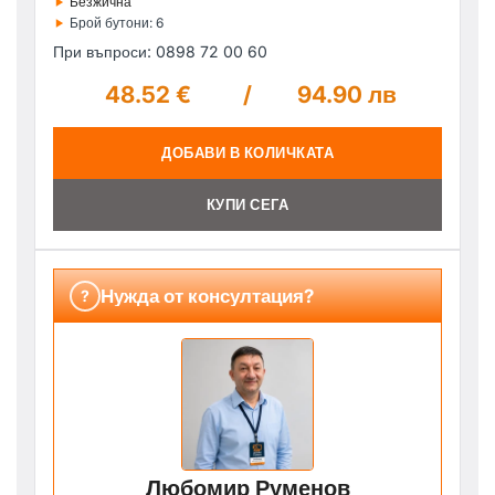
‣
Безжична
‣
Брой бутони: 6
При въпроси: 0898 72 00 60
48.52 €
/
94.90 лв
ДОБАВИ В КОЛИЧКАТА
КУПИ СЕГА
Нужда от консултация?
?
Любомир Руменов