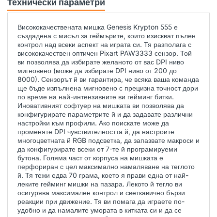
Технически параметри
Висококачествената мишка Genesis Krypton 555 е
създадена с мисъл за геймърите, които изискват пълен
контрол над всеки аспект на играта си. Тя разполага с
висококачествен оптичен Pixart PAW3333 сензор. Той
ви позволява да избирате желаното от вас DPI ниво
мигновено (може да избирате DPI ниво от 200 до
8000). Сензорът й ви гарантира, че всяка ваша команда
ще бъде изпълнена мигновено с прецизна точност дори
по време на най-интензивните ви гейминг битки.
Иновативният софтуер на мишката ви позволява да
конфигурирате параметрите й и да задавате различни
настройки към профили. Ако поискате може да
променяте DPI чувствителността й, да настроите
многоцветната й RGB подсветка, да запазвате макроси и
да конфигурирате всеки от 7-те й програмируеми
бутона. Голяма част от корпуса на мишката е
перфориран с цел максимално намаляване на теглото
й. Тя тежи едва 70 грама, което я прави една от най-
леките гейминг мишки на пазара. Лекото й тегло ви
осигурява максимален контрол и светкавично бързи
реакции при движение. Тя ви помага да играете по-
удобно и да намалите умората в китката си и да се