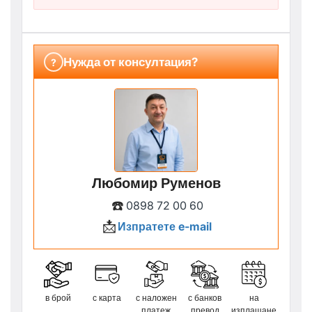
Нужда от консултация?
?
Любомир Руменов
☎️
0898 72 00 60
📩
Изпратете e-mail
в брой
с карта
с наложен
с банков
на
платеж
превод
изплащане