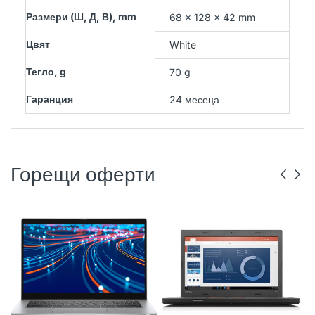
Размери (Ш, Д, В), mm
68 x 128 x 42 mm
Цвят
White
Тегло, g
70 g
Гаранция
24 месеца
Горещи оферти
DELL
РЕНОВИРАН
ГР. ВАРНА
LENOVO
РЕНОВИРАН
ГР. ВАРНА