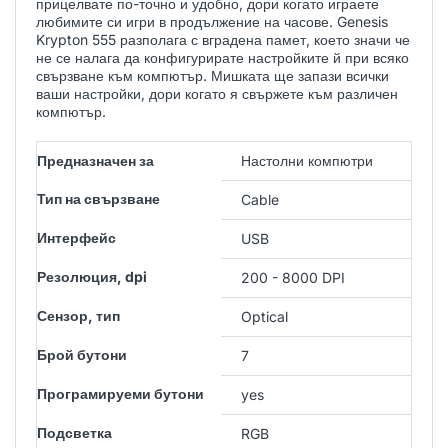
прицелвате по-точно и удобно, дори когато играете
любимите си игри в продължение на часове. Genesis
Krypton 555 разполага с вградена памет, което значи че
не се налага да конфигурирате настройките й при всяко
свързване към компютър. Мишката ще запази всички
ваши настройки, дори когато я свържете към различен
компютър.
Предназначен за
Настолни компютри
Тип на свързване
Cable
Интерфейс
USB
Резолюция, dpi
200 - 8000 DPI
Сензор, тип
Optical
Брой бутони
7
Програмируеми бутони
yes
Подсветка
RGB