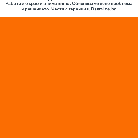
Работим бързо и внимателно. Обясняваме ясно проблема
и решението. Части с гаранция. Dservice.bg