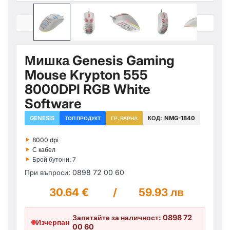
Мишка Genesis Gaming
Mouse Krypton 555
8000DPI RGB White
Software
GENESIS
КОД:
NMG-1840
ТОП ПРОДУКТ
ГР. ВАРНА
‣
8000 dpi
‣
С кабел
‣
Брой бутони: 7
При въпроси: 0898 72 00 60
30.64 €
/
59.93 лв
Запитайте за наличност: 0898 72
Изчерпан
00 60