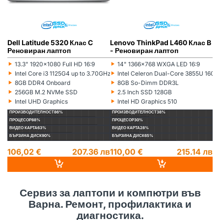
Dell Latitude 5320 Клас C
Lenovo ThinkPad L460 Клас B
L
Реновиран лаптоп
- Реновиран лаптоп
(5
л
‣
‣
‣
13.3" 1920x1080 Full HD 16:9
14" 1366x768 WXGA LED 16:9
Монитор:
Монитор:
Мо
‣
‣
‣
Intel Core i3 1125G4 up to 3.70GHz 8MB
Intel Celeron Dual-Core 3855U 16
Процесор:
Процесор:
Пр
‣
‣
‣
8GB DDR4 Onboard
8GB So-Dimm DDR3L
Рам памет:
Рам памет:
Ра
‣
‣
‣
256GB M.2 NVMe SSD
2.5 Inch SSD 128GB
Хард диск:
Хард диск:
Ха
‣
‣
‣
Intel UHD Graphics
Intel HD Graphics 510
Видеокарта:
Видеокарта:
Ви
ПРОИЗВОДИТЕЛНОСТ
86%
ПРОИЗВОДИТЕЛНОСТ
38%
П
ПРОЦЕСОР
88%
ПРОЦЕСОР
30%
П
ВИДЕО КАРТА
63%
ВИДЕО КАРТА
28%
ВИ
БЪРЗИНА ДИСК
90%
БЪРЗИНА ДИСК
65%
БЪ
106,02 €
207.36 лв
110,00 €
215.14 лв
1
14
Сервиз за лаптопи и компютри във
Варна. Ремонт, профилактика и
диагностика.