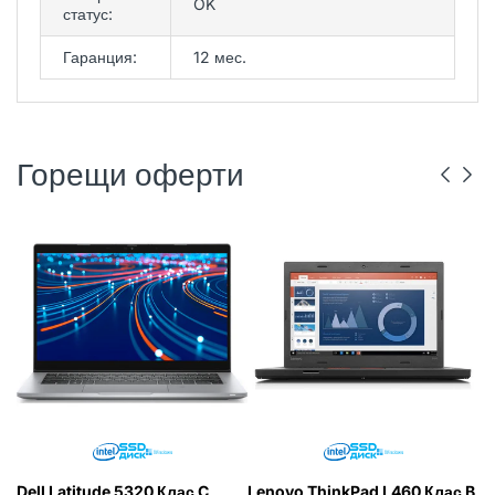
OK
статус:
Гаранция:
12 мес.
Горещи оферти
DELL
РЕНОВИРАН
ГР. ВАРНА
LENOVO
РЕНОВИРАН
ГР. ВАРНА
Dell Latitude 5320 Клас C
Lenovo ThinkPad L460 Клас B
L