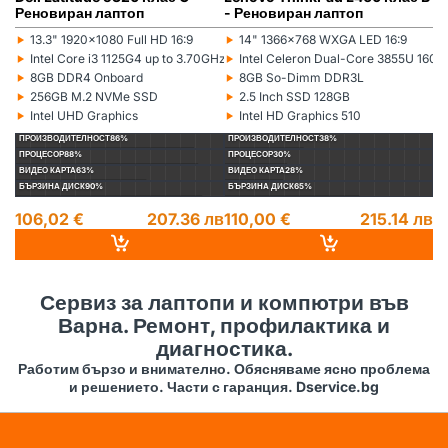
Реновиран лаптоп
- Реновиран лаптоп
(5
л
‣
‣
‣
13.3" 1920x1080 Full HD 16:9
14" 1366x768 WXGA LED 16:9
Монитор:
Монитор:
Мо
‣
‣
‣
Intel Core i3 1125G4 up to 3.70GHz 8MB
Intel Celeron Dual-Core 3855U 16
Процесор:
Процесор:
Пр
‣
‣
‣
8GB DDR4 Onboard
8GB So-Dimm DDR3L
Рам памет:
Рам памет:
Ра
‣
‣
‣
256GB M.2 NVMe SSD
2.5 Inch SSD 128GB
Хард диск:
Хард диск:
Ха
‣
‣
‣
Intel UHD Graphics
Intel HD Graphics 510
Видеокарта:
Видеокарта:
Ви
ПРОИЗВОДИТЕЛНОСТ
86%
ПРОИЗВОДИТЕЛНОСТ
38%
П
ПРОЦЕСОР
88%
ПРОЦЕСОР
30%
П
ВИДЕО КАРТА
63%
ВИДЕО КАРТА
28%
ВИ
БЪРЗИНА ДИСК
90%
БЪРЗИНА ДИСК
65%
БЪ
106,02 €
207.36 лв
110,00 €
215.14 лв
1
14
Сервиз за лаптопи и компютри във
Варна. Ремонт, профилактика и
диагностика.
Работим бързо и внимателно. Обясняваме ясно проблема
и решението. Части с гаранция. Dservice.bg