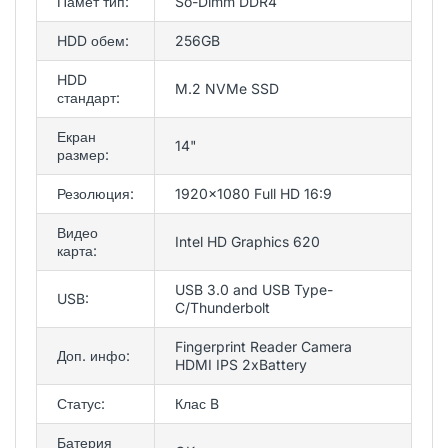
Памет тип:
So-Dimm DDR4
HDD обем:
256GB
HDD
M.2 NVMe SSD
стандарт:
Екран
14"
размер:
Резолюция:
1920x1080 Full HD 16:9
Видео
Intel HD Graphics 620
карта:
USB 3.0 and USB Type-
USB:
C/Thunderbolt
Fingerprint Reader Camera
Доп. инфо:
HDMI IPS 2xBattery
Статус:
Клас B
Батерия