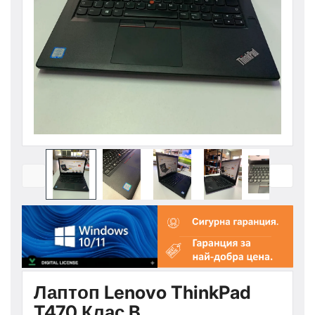
Лаптоп Lenovo ThinkPad
T470 Клас B