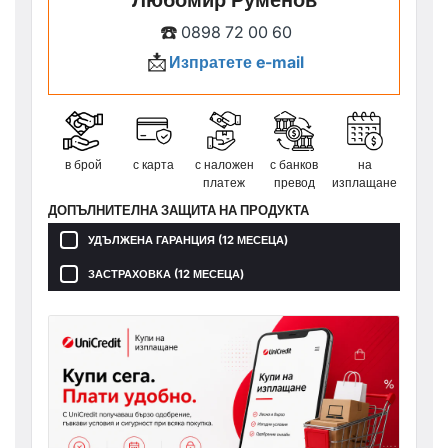
Любомир Руменов
☎️
0898 72 00 60
📩
Изпратете e-mail
в брой
с карта
с наложен
с банков
на
платеж
превод
изплащане
ДОПЪЛНИТЕЛНА ЗАЩИТА НА ПРОДУКТА
УДЪЛЖЕНА ГАРАНЦИЯ (12 МЕСЕЦА)
ЗАСТРАХОВКА (12 МЕСЕЦА)