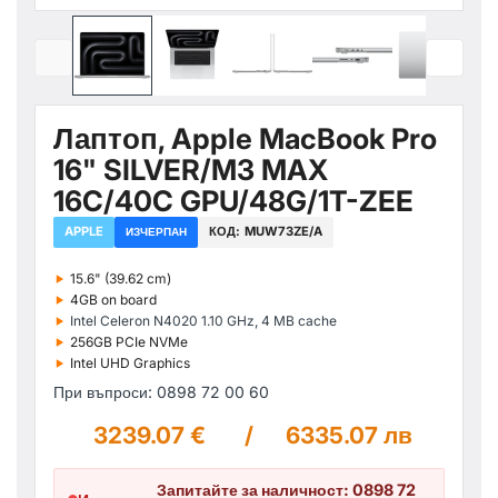
Лаптоп, Apple MacBook Pro
16" SILVER/M3 MAX
16C/40C GPU/48G/1T-ZEE
APPLE
КОД:
MUW73ZE/A
ИЗЧЕРПАН
‣
15.6" (39.62 cm)
‣
4GB on board
‣
Intel Celeron N4020 1.10 GHz, 4 MB cache
‣
256GB PCIe NVMe
‣
Intel UHD Graphics
При въпроси: 0898 72 00 60
3239.07 €
/
6335.07 лв
Запитайте за наличност: 0898 72