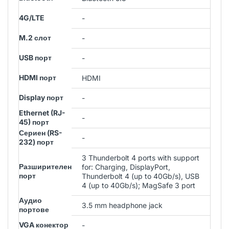
4G/LTE
-
M.2 слот
-
USB порт
-
HDMI порт
HDMI
Display порт
-
Ethernet (RJ-
-
45) порт
Сериен (RS-
-
232) порт
3 Thunderbolt 4 ports with support
Разширителен
for: Charging, DisplayPort,
порт
Thunderbolt 4 (up to 40Gb/s), USB
4 (up to 40Gb/s); MagSafe 3 port
Аудио
3.5 mm headphone jack
портове
VGA конектор
-