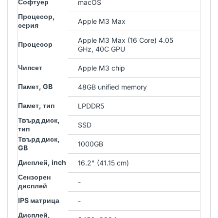
Софтуер
macOS
Процесор,
Apple M3 Max
серия
Apple M3 Max (16 Core) 4.05
Процесор
GHz, 40C GPU
Чипсет
Apple M3 chip
Памет, GB
48GB unified memory
Памет, тип
LPDDR5
Твърд диск,
SSD
тип
Твърд диск,
1000GB
GB
Дисплей, inch
16.2" (41.15 cm)
Сензорен
-
дисплей
IPS матрица
-
Дисплей,