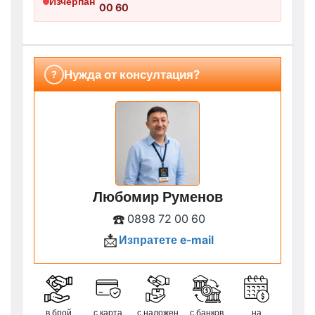
Изчерпан
00 60
Нужда от консултация?
?
Любомир Руменов
☎️
0898 72 00 60
📩
Изпратете e-mail
в брой
с карта
с наложен
с банков
на