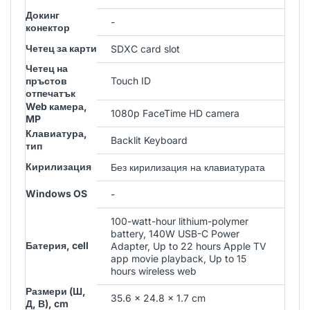
Докинг
-
конектор
Четец за карти
SDXC card slot
Четец на
пръстов
Touch ID
отпечатък
Web камера,
1080p FaceTime HD camera
MP
Клавиатура,
Backlit Keyboard
тип
Кирилизация
Без кирилизация на клавиатурата
Windows OS
-
100-watt-hour lithium-polymer
battery, 140W USB-C Power
Батерия, cell
Adapter, Up to 22 hours Apple TV
app movie playback, Up to 15
hours wireless web
Размери (Ш,
35.6 x 24.8 x 1.7 cm
Д, В), cm