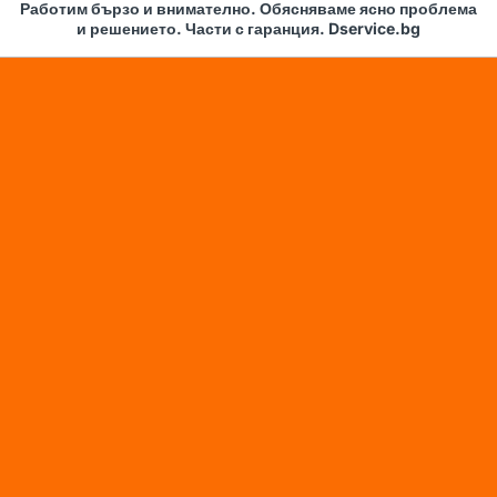
Работим бързо и внимателно. Обясняваме ясно проблема
и решението. Части с гаранция. Dservice.bg