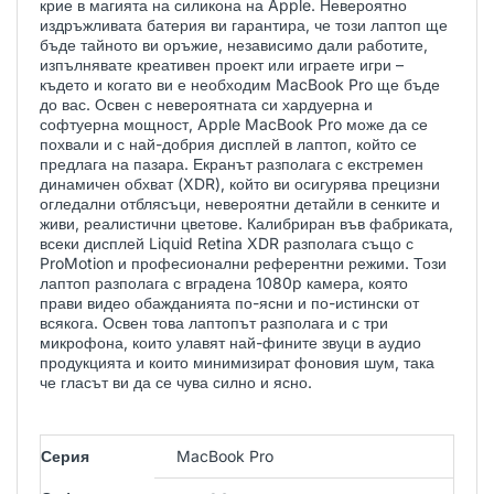
крие в магията на силикона на Apple. Невероятно
издръжливата батерия ви гарантира, че този лаптоп ще
бъде тайното ви оръжие, независимо дали работите,
изпълнявате креативен проект или играете игри –
където и когато ви е необходим MacBook Pro ще бъде
до вас. Освен с невероятната си хардуерна и
софтуерна мощност, Apple MacBook Pro може да се
похвали и с най-добрия дисплей в лаптоп, който се
предлага на пазара. Екранът разполага с екстремен
динамичен обхват (XDR), който ви осигурява прецизни
огледални отблясъци, невероятни детайли в сенките и
живи, реалистични цветове. Калибриран във фабриката,
всеки дисплей Liquid Retina XDR разполага също с
ProMotion и професионални референтни режими. Този
лаптоп разполага с вградена 1080p камера, която
прави видео обажданията по-ясни и по-истински от
всякога. Освен това лаптопът разполага и с три
микрофона, които улавят най-фините звуци в аудио
продукцията и които минимизират фоновия шум, така
че гласът ви да се чува силно и ясно.
Серия
MacBook Pro