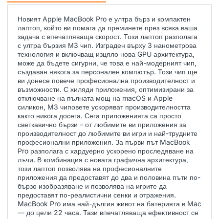
Новият Apple MacBook Pro е ултра бърз и компактен
лаптоп, който ви помага да преминете през всяка ваша
задача с впечатляваща скорост. Този лаптоп разполага
с ултра бързия М3 чип. Изграден върху 3 нанометрова
технология и включващ изцяло нова GPU архитектура,
може да бъдете сигурни, че това е най-модерният чип,
създаван някога за персонален компютър. Този чип ще
ви донесе повече професионална производителност и
възможности. С хиляди приложения, оптимизирани за
отключване на пълната мощ на macOS и Apple
силикон, M3 чиповете ускоряват производителността
както никога досега. Сега приложенията са просто
светкавично бързи – от любимите ви приложения за
производителност до любимите ви игри и най-трудните
професионални приложения. За първи път MacBook
Pro разполага с хардуерно ускорено проследяване на
лъчи. В комбинация с новата графична архитектура,
този лаптоп позволява на професионалните
приложения да предоставят до два и половина пъти по-
бързо изобразяване и позволява на игрите да
предоставят по-реалистични сенки и отражения.
MacBook Pro има най-дългия живот на батерията в Mac
— до цели 22 часа. Тази впечатляваща ефективност се