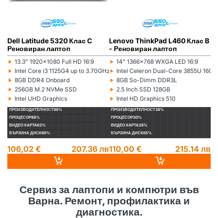
Dell Latitude 5320 Клас C
Lenovo ThinkPad L460 Клас B
L
Реновиран лаптоп
- Реновиран лаптоп
(5
л
‣
‣
‣
13.3" 1920x1080 Full HD 16:9
14" 1366x768 WXGA LED 16:9
Монитор:
Монитор:
Мо
‣
‣
‣
Intel Core i3 1125G4 up to 3.70GHz 8MB
Intel Celeron Dual-Core 3855U 16
Процесор:
Процесор:
Пр
‣
‣
‣
8GB DDR4 Onboard
8GB So-Dimm DDR3L
Рам памет:
Рам памет:
Ра
‣
‣
‣
256GB M.2 NVMe SSD
2.5 Inch SSD 128GB
Хард диск:
Хард диск:
Ха
‣
‣
‣
Intel UHD Graphics
Intel HD Graphics 510
Видеокарта:
Видеокарта:
Ви
ПРОИЗВОДИТЕЛНОСТ
86%
ПРОИЗВОДИТЕЛНОСТ
38%
П
ПРОЦЕСОР
88%
ПРОЦЕСОР
30%
П
ВИДЕО КАРТА
63%
ВИДЕО КАРТА
28%
ВИ
БЪРЗИНА ДИСК
90%
БЪРЗИНА ДИСК
65%
БЪ
106,02 €
207.36 лв
110,00 €
215.14 лв
1
14
Сервиз за лаптопи и компютри във
Варна. Ремонт, профилактика и
диагностика.