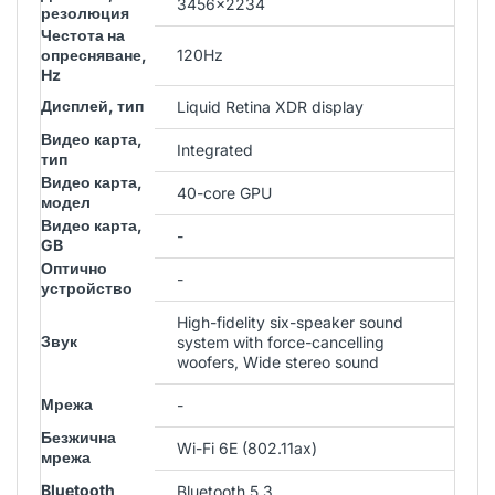
3456x2234
резолюция
Честота на
опресняване,
120Hz
Hz
Дисплей, тип
Liquid Retina XDR display
Видео карта,
Integrated
тип
Видео карта,
40-core GPU
модел
Видео карта,
-
GB
Оптично
-
устройство
High-fidelity six-speaker sound
Звук
system with force-cancelling
woofers, Wide stereo sound
Мрежа
-
Безжична
Wi-Fi 6E (802.11ax)
мрежа
Bluetooth
Bluetooth 5.3