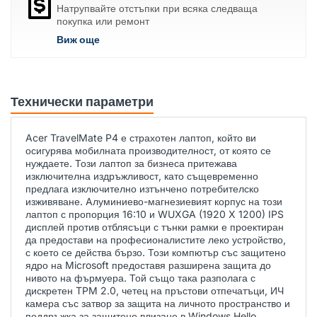
Натрупвайте отстъпки при всяка следваща
покупка или ремонт
Виж още
Технически параметри
Acer TravelMate P4 е страхотен лаптоп, който ви
осигурява мобилната производителност, от която се
нуждаете. Този лаптоп за бизнеса притежава
изключителна издръжливост, като същевременно
предлага изключително изтънчено потребителско
изживяване. Aлуминиево-магнезиевият корпус на този
лаптоп с пропорция 16:10 и WUXGA (1920 X 1200) IPS
дисплей против отблясъци с тънки рамки е проектиран
да предостави на професионалистите леко устройство,
с което се действа бързо. Този компютър със защитено
ядро на Microsoft предоставя разширена защита до
нивото на фърмуера. Той също така разполага с
дискретен TPM 2.0, четец на пръстови отпечатъци, ИЧ
камера със затвор за защита на личното пространство и
поддръжка за защитено влизане в Windows Hello.