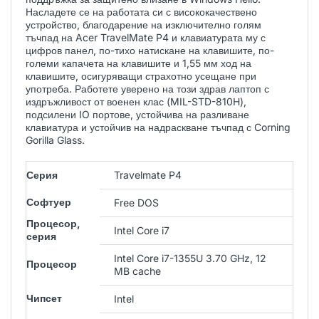
Насладете се на работата си с висококачествено
устройство, благодарение на изключително голям
тъчпад на Acer TravelMate P4 и клавиатурата му с
цифров панел, по-тихо натискане на клавишите, по-
големи капачета на клавишите и 1,55 мм ход на
клавишите, осигуряващи страхотно усещане при
употреба. Работете уверено на този здрав лаптоп с
издръжливост от военен клас (MIL-STD-810H),
подсилени IO портове, устойчива на разливане
клавиатура и устойчив на надраскване тъчпад с Corning
Gorilla Glass.
Серия
Travelmate P4
Софтуер
Free DOS
Процесор,
Intel Core i7
серия
Intel Core i7-1355U 3.70 GHz, 12
Процесор
MB cache
Чипсет
Intel