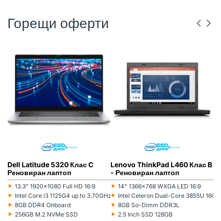
Горещи оферти
DELL
РЕНОВИРАН
ГР. ВАРНА
LENOVO
РЕНОВИРАН
ГР. ВАРНА
Dell Latitude 5320 Клас C
Lenovo ThinkPad L460 Клас B
L
Реновиран лаптоп
- Реновиран лаптоп
(5
л
‣
‣
‣
13.3" 1920x1080 Full HD 16:9
14" 1366x768 WXGA LED 16:9
Монитор:
Монитор:
Мо
‣
‣
‣
Intel Core i3 1125G4 up to 3.70GHz 8MB
Intel Celeron Dual-Core 3855U 16
Процесор:
Процесор:
Пр
‣
‣
‣
8GB DDR4 Onboard
8GB So-Dimm DDR3L
Рам памет:
Рам памет:
Ра
‣
‣
‣
256GB M.2 NVMe SSD
2.5 Inch SSD 128GB
Хард диск:
Хард диск:
Ха