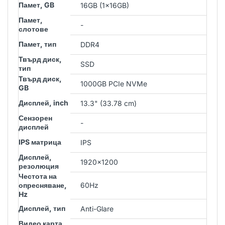
Памет, GB
16GB (1x16GB)
Памет,
-
слотове
Памет, тип
DDR4
Твърд диск,
SSD
тип
Твърд диск,
1000GB PCIe NVMe
GB
Дисплей, inch
13.3" (33.78 cm)
Сензорен
-
дисплей
IPS матрица
IPS
Дисплей,
1920x1200
резолюция
Честота на
опресняване,
60Hz
Hz
Дисплей, тип
Anti-Glare
Видео карта,