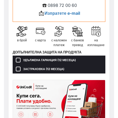
☎️
0898 72 00 60
📩
Изпратете e-mail
в брой
с карта
с наложен
с банков
на
платеж
превод
изплащане
ДОПЪЛНИТЕЛНА ЗАЩИТА НА ПРОДУКТА
УДЪЛЖЕНА ГАРАНЦИЯ (12 МЕСЕЦА)
ЗАСТРАХОВКА (12 МЕСЕЦА)