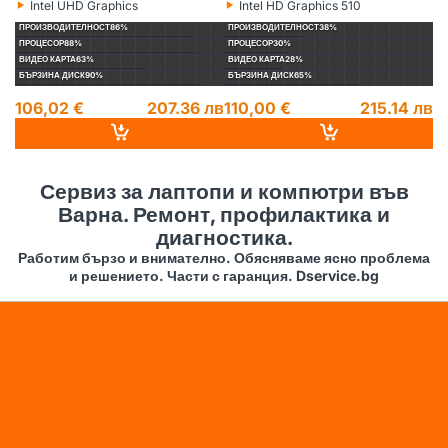
‣
‣
‣
Intel UHD Graphics
Intel HD Graphics 510
Видеокарта:
Видеокарта:
Ви
ПРОИЗВОДИТЕЛНОСТ
86%
ПРОИЗВОДИТЕЛНОСТ
38%
П
ПРОЦЕСОР
88%
ПРОЦЕСОР
30%
П
ВИДЕО КАРТА
63%
ВИДЕО КАРТА
28%
ВИ
БЪРЗИНА ДИСК
90%
БЪРЗИНА ДИСК
65%
БЪ
106,02 €
207.36 лв
110,00 €
215.14 лв
1
14
Сервиз за лаптопи и компютри във
Варна. Ремонт, профилактика и
диагностика.
Работим бързо и внимателно. Обясняваме ясно проблема
и решението. Части с гаранция. Dservice.bg