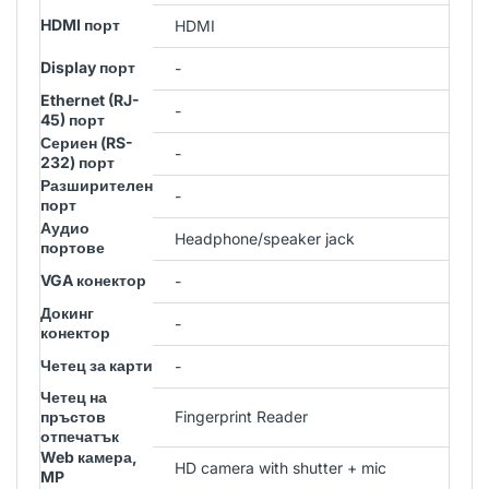
HDMI порт
HDMI
Display порт
-
Ethernet (RJ-
-
45) порт
Сериен (RS-
-
232) порт
Разширителен
-
порт
Аудио
Headphone/speaker jack
портове
VGA конектор
-
Докинг
-
конектор
Четец за карти
-
Четец на
пръстов
Fingerprint Reader
отпечатък
Web камера,
HD camera with shutter + mic
MP