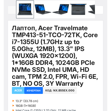
Лаптоп, Acer Travelmate
TMP413-51-TCO-72TK, Core
i7-1355U (1.7GHz up to
5.0Ghz, 12MB), 13.3" IPS
(WUXGA 1920x1200),
1*16GB DDR4, 1024GB PCIe
NVMe SSD, Intel UMA, HD
cam, TPM 2.0, FPR, Wi-Fi 6E,
BT, NO OS, 3Y Warranty
ACER
КОД:
NX.B55EX.00G
ИЗЧЕРПАН
‣
13.3" (33.78 cm)
‣
16GB (1x16GB)
‣
Intel Core i7-1355U 3.70 GHz, 12 MB cache