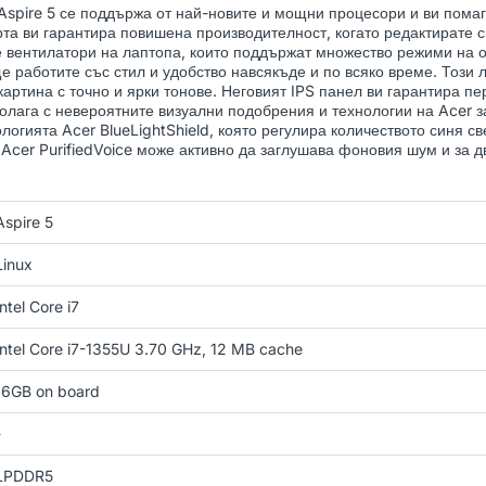
spire 5 се поддържа от най-новите и мощни процесори и ви помаг
рта ви гарантира повишена производителност, когато редактирате 
 вентилатори на лаптопа, които поддържат множество режими на о
 ще работите със стил и удобство навсякъде и по всяко време. Този
картина с точно и ярки тонове. Неговият IPS панел ви гарантира п
зполага с невероятните визуални подобрения и технологии на Acer 
логията Acer BlueLightShield, която регулира количеството синя с
Acer PurifiedVoice може активно да заглушава фоновия шум и за дв
Aspire 5
Linux
Intel Core i7
Intel Core i7-1355U 3.70 GHz, 12 MB cache
16GB on board
-
LPDDR5