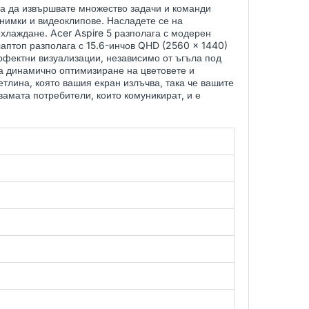
а да извършвате множество задачи и команди
снимки и видеоклипове. Насладете се на
хлаждане. Acer Aspire 5 разполага с модерен
 лаптоп разполага с 15.6-инчов QHD (2560 x 1440)
ерфектни визуализации, независимо от ъгъла под
за динамично оптимизиране на цветовете и
ветлина, която вашия екран излъчва, така че вашите
амата потребители, които комуникират, и е