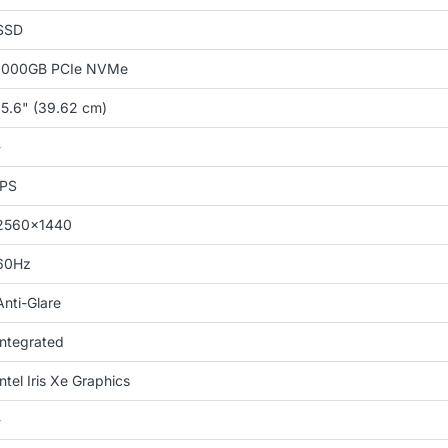
SSD
1000GB PCIe NVMe
15.6" (39.62 cm)
-
IPS
2560x1440
60Hz
Anti-Glare
Integrated
Intel Iris Xe Graphics
-