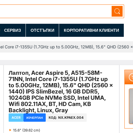
СЕРВИЗ
ОТСТЪПКИ
КОРПОРАТИВНИ КЛИЕНТИ
el Core i7-1355U (1.7GHz up to 5.00GHz, 12MB), 15.6" QHD (2560 x
Лаптоп, Acer Aspire 5, A515-58M-
71NN, Intel Core i7-1355U (1.7GHz up
to 5.00GHz, 12MB), 15.6" QHD (2560 x
1440) IPS SlimBezel, 16 GB DDR5,
1024GB PCIe NVMe SSD, Intel UMA,
Wifi 802.11AX, BT, HD Cam, KB
Backlight, Linux, Gray
ACER
КОД:
NX.KPAEX.004
ИЗЧЕРПАН
‣
15.6" (39.62 cm)