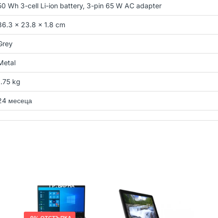
50 Wh 3-cell Li-ion battery, 3-pin 65 W AC adapter
36.3 x 23.8 x 1.8 cm
Grey
Metal
1.75 kg
24 месеца
LENOVO
РЕНОВИРАН
DELL
РЕНОВИРАН
ГР. ВАРНА
ГР. ВАРНА
9% ОТСТЪПКА