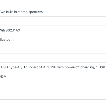
-
Two built-in stereo speakers
-
Wifi 802.11AX
Bluetooth
-
-
1 USB Type-C / Thunderbolt 4, 1 USB with power-off charging, 1 USB
HDMI
-
-
-