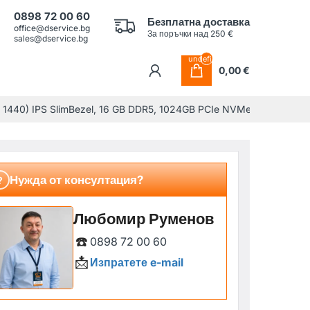
0898 72 00 60
Безплатна доставка
office@dservice.bg
За поръчки над 250 €
sales@dservice.bg
undefined
0,00 €
 1440) IPS SlimBezel, 16 GB DDR5, 1024GB PCIe NVMe SSD, Intel UM
Нужда от консултация?
?
Любомир Руменов
☎️
0898 72 00 60
📩
Изпратете e-mail