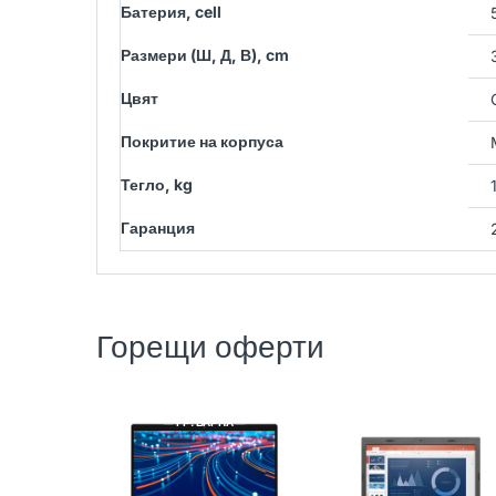
Батерия, cell
Размери (Ш, Д, В), cm
Цвят
Покритие на корпуса
Тегло, kg
Гаранция
Горещи оферти
DELL
РЕНОВИРАН
LENOVO
РЕНОВИРАН
ГР. ВАРНА
ГР. ВАРНА