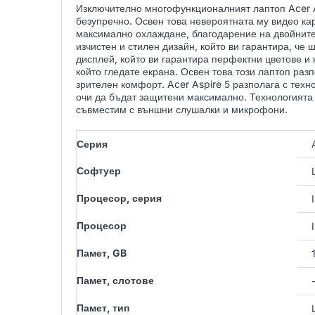
Изключително многофункционалният лаптоп Acer A
безупречно. Освен това невероятната му видео ка
максимално охлаждане, благодарение на двойните
изчистен и стилен дизайн, който ви гарантира, че
дисплей, който ви гарантира перфектни цветове и 
който гледате екрана. Освен това този лаптоп ра
зрителен комфорт. Acer Aspire 5 разполага с техно
очи да бъдат защитени максимално. Технологията 
съвместим с външни слушалки и микрофони.
Серия
Софтуер
Процесор, серия
Процесор
Памет, GB
Памет, слотове
Памет, тип