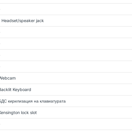
-
1 Headset/speaker jack
-
-
-
-
Webcam
Backlit Keyboard
БДС кирилизация на клавиатурата
Kensington lock slot
-