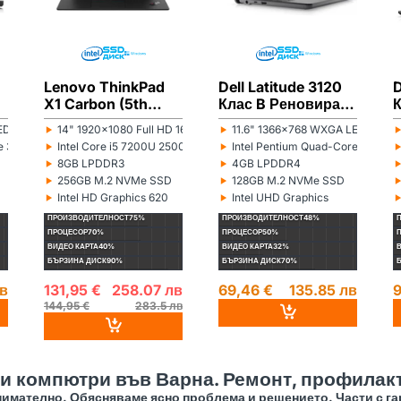
Lenovo ThinkPad
Dell Latitude 3120
D
X1 Carbon (5th
Клас B Реновиран
п
Gen) Клас B
лаптоп
‣
‣
D 16:9
14" 1920x1080 Full HD 16:9
11.6" 1366x768 WXGA LED 16:9
Монитор:
Монитор:
М
Реновиран лаптоп
‣
‣
ore 3855U 1600MHz 2MB
Intel Core i5 7200U 2500MHz 3MB
Intel Pentium Quad-Core Silve
Процесор:
Процесор:
П
‣
‣
8GB LPDDR3
4GB LPDDR4
Рам памет:
Рам памет:
Р
‣
‣
256GB M.2 NVMe SSD
128GB M.2 NVMe SSD
Хард диск:
Хард диск:
Х
‣
‣
Intel HD Graphics 620
Intel UHD Graphics
Видеокарта:
Видеокарта:
В
ПРОИЗВОДИТЕЛНОСТ
75%
ПРОИЗВОДИТЕЛНОСТ
48%
ПРОЦЕСОР
70%
ПРОЦЕСОР
50%
ВИДЕО КАРТА
40%
ВИДЕО КАРТА
32%
БЪРЗИНА ДИСК
90%
БЪРЗИНА ДИСК
70%
лв
131,95 €
258.07 лв
69,46 €
135.85 лв
9
144,95 €
283.5 лв
 и компютри във Варна. Ремонт, профилакт
имателно. Обясняваме ясно проблема и решението. Части с га