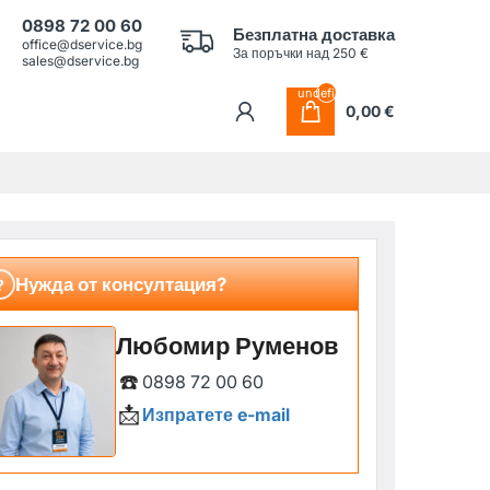
0898 72 00 60
Безплатна доставка
office@dservice.bg
За поръчки над 250 €
sales@dservice.bg
undefined
0,00 €
Нужда от консултация?
?
Любомир Руменов
☎️
0898 72 00 60
📩
Изпратете e-mail