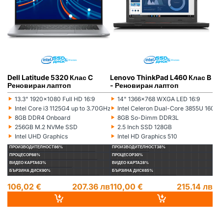
Dell Latitude 5320 Клас C
Lenovo ThinkPad L460 Клас B
L
Реновиран лаптоп
- Реновиран лаптоп
(5
л
‣
‣
‣
13.3" 1920x1080 Full HD 16:9
14" 1366x768 WXGA LED 16:9
Монитор:
Монитор:
Мо
‣
‣
‣
Intel Core i3 1125G4 up to 3.70GHz 8MB
Intel Celeron Dual-Core 3855U 16
Процесор:
Процесор:
Пр
‣
‣
‣
8GB DDR4 Onboard
8GB So-Dimm DDR3L
Рам памет:
Рам памет:
Ра
‣
‣
‣
256GB M.2 NVMe SSD
2.5 Inch SSD 128GB
Хард диск:
Хард диск:
Ха
‣
‣
‣
Intel UHD Graphics
Intel HD Graphics 510
Видеокарта:
Видеокарта:
Ви
ПРОИЗВОДИТЕЛНОСТ
86%
ПРОИЗВОДИТЕЛНОСТ
38%
П
ПРОЦЕСОР
88%
ПРОЦЕСОР
30%
П
ВИДЕО КАРТА
63%
ВИДЕО КАРТА
28%
ВИ
БЪРЗИНА ДИСК
90%
БЪРЗИНА ДИСК
65%
БЪ
106,02 €
207.36 лв
110,00 €
215.14 лв
1
14