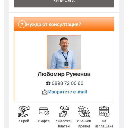
КУПИ СЕГА
Нужда от консултация?
?
Любомир Руменов
☎️
0898 72 00 60
📩
Изпратете e-mail
в брой
с карта
с наложен
с банков
на
платеж
превод
изплащане