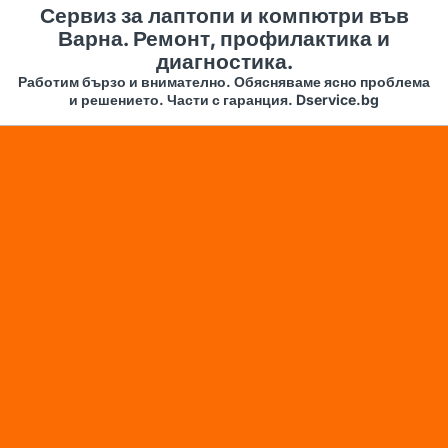
Сервиз за лаптопи и компютри във
Варна. Ремонт, профилактика и
диагностика.
Работим бързо и внимателно. Обясняваме ясно проблема
и решението. Части с гаранция. Dservice.bg