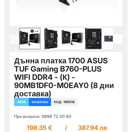
Дънна платка 1700 ASUS
TUF Gaming B760-PLUS
WIFI DDR4 - (К) -
90MB1DF0-M0EAY0 (8 дни
доставкa)
ASUS
КОД:
195518
ИЗЧЕРПАН
При въпроси: 0898 72 00 60
198.35 €
/
387.94 лв