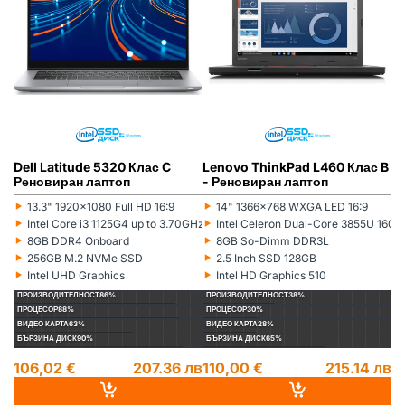
Dell Latitude 5320 Клас C
Lenovo ThinkPad L460 Клас B
L
Реновиран лаптоп
- Реновиран лаптоп
(5
л
‣
‣
‣
13.3" 1920x1080 Full HD 16:9
14" 1366x768 WXGA LED 16:9
Монитор:
Монитор:
Мо
‣
‣
‣
Intel Core i3 1125G4 up to 3.70GHz 8MB
Intel Celeron Dual-Core 3855U 16
Процесор:
Процесор:
Пр
‣
‣
‣
8GB DDR4 Onboard
8GB So-Dimm DDR3L
Рам памет:
Рам памет:
Ра
‣
‣
‣
256GB M.2 NVMe SSD
2.5 Inch SSD 128GB
Хард диск:
Хард диск:
Ха
‣
‣
‣
Intel UHD Graphics
Intel HD Graphics 510
Видеокарта:
Видеокарта:
Ви
ПРОИЗВОДИТЕЛНОСТ
86%
ПРОИЗВОДИТЕЛНОСТ
38%
П
ПРОЦЕСОР
88%
ПРОЦЕСОР
30%
П
ВИДЕО КАРТА
63%
ВИДЕО КАРТА
28%
ВИ
БЪРЗИНА ДИСК
90%
БЪРЗИНА ДИСК
65%
БЪ
106,02 €
207.36 лв
110,00 €
215.14 лв
1
14