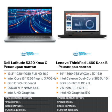
DELL
РЕНОВИРАН
ГР. ВАРНА
LENOVO
РЕНОВИРАН
ГР. ВАРНА
Dell Latitude 5320 Клас C
Lenovo ThinkPad L460 Клас B
L
Реновиран лаптоп
- Реновиран лаптоп
(5
л
‣
‣
‣
13.3" 1920x1080 Full HD 16:9
14" 1366x768 WXGA LED 16:9
Монитор:
Монитор:
Мо
‣
‣
‣
Intel Core i3 1125G4 up to 3.70GHz 8MB
Intel Celeron Dual-Core 3855U 16
Процесор:
Процесор:
Пр
‣
‣
‣
8GB DDR4 Onboard
8GB So-Dimm DDR3L
Рам памет:
Рам памет:
Ра
‣
‣
‣
256GB M.2 NVMe SSD
2.5 Inch SSD 128GB
Хард диск:
Хард диск:
Ха
‣
‣
‣
Intel UHD Graphics
Intel HD Graphics 510
Видеокарта:
Видеокарта:
Ви
ПРОИЗВОДИТЕЛНОСТ
86%
ПРОИЗВОДИТЕЛНОСТ
38%
П
ПРОЦЕСОР
88%
ПРОЦЕСОР
30%
П
ВИДЕО КАРТА
63%
ВИДЕО КАРТА
28%
ВИ
БЪРЗИНА ДИСК
90%
БЪРЗИНА ДИСК
65%
БЪ