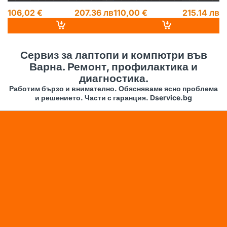
106,02 €
207.36 лв
110,00 €
215.14 лв
1
14
Сервиз за лаптопи и компютри във
Варна. Ремонт, профилактика и
диагностика.
Работим бързо и внимателно. Обясняваме ясно проблема
и решението. Части с гаранция. Dservice.bg