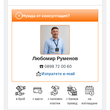
Нужда от консултация?
?
Любомир Руменов
☎️
0898 72 00 60
📩
Изпратете e-mail
в брой
с карта
с наложен
с банков
на
платеж
превод
изплащане