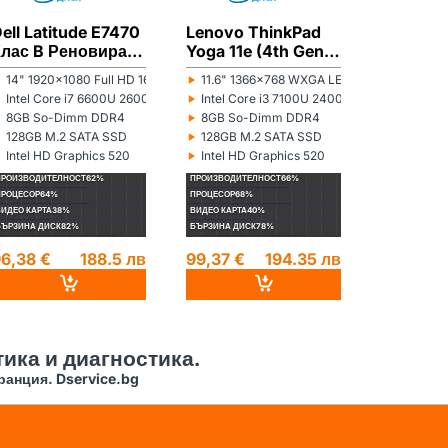
ell Latitude E7470
Lenovo ThinkPad
Lenovo 
Клас B Реновиран
Yoga 11e (4th Gen)
13 (2nd 
лаптоп
Клас А- Реновиран
C Ренов
‣
‣
‣
14" 1920x1080 Full HD 16:9
11.6" 1366x768 WXGA LED 16:9
13.3" 13
онитор:
Монитор:
Монитор:
лаптоп
лаптоп
‣
‣
‣
r N5100 1100MHz 4MB
Intel Core i7 6600U 2600MHz 4MB
Intel Core i3 7100U 2400MHz 3MB
Intel Co
роцесор:
Процесор:
Процесор:
‣
‣
‣
8GB So-Dimm DDR4
8GB So-Dimm DDR4
8GB So
ам памет:
Рам памет:
Рам памет:
‣
‣
‣
128GB M.2 SATA SSD
128GB M.2 SATA SSD
256GB M
ард диск:
Хард диск:
Хард диск:
‣
‣
‣
Intel HD Graphics 520
Intel HD Graphics 520
Intel HD
идеокарта:
Видеокарта:
Видеокарта
ПРОИЗВОДИТЕЛНОСТ
62%
ПРОИЗВОДИТЕЛНОСТ
66%
ПРОИЗВОДИТЕ
ПРОЦЕСОР
64%
ПРОЦЕСОР
68%
ПРОЦЕСОР
70%
ВИДЕО КАРТА
38%
ВИДЕО КАРТА
40%
ВИДЕО КАРТА
4
БЪРЗИНА ДИСК
82%
БЪРЗИНА ДИСК
78%
БЪРЗИНА ДИС
6,38 €
188.5 лв
99,37 €
194.35 лв
96,04 €
ика и диагностика.
ранция. Dservice.bg