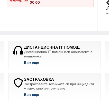
Изчерпан
00 60
в
ДИСТАНЦИОННА IT ПОМОЩ
Дистанционна IT помощ или абонаментна
поддръжка
Виж още
ЗАСТРАХОВКА
Застраховайте техниката си при инциденти
– изпускане или счупване
Виж още