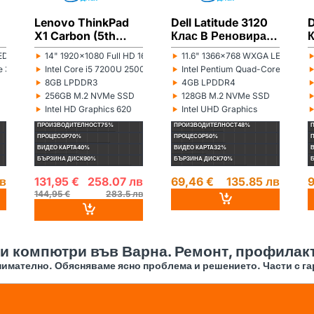
Lenovo ThinkPad
Dell Latitude 3120
D
X1 Carbon (5th
Клас B Реновиран
п
Gen) Клас B
лаптоп
‣
‣
D 16:9
14" 1920x1080 Full HD 16:9
11.6" 1366x768 WXGA LED 16:9
Монитор:
Монитор:
М
Реновиран лаптоп
‣
‣
ore 3855U 1600MHz 2MB
Intel Core i5 7200U 2500MHz 3MB
Intel Pentium Quad-Core Silve
Процесор:
Процесор:
П
‣
‣
8GB LPDDR3
4GB LPDDR4
Рам памет:
Рам памет:
Р
‣
‣
256GB M.2 NVMe SSD
128GB M.2 NVMe SSD
Хард диск:
Хард диск:
Х
‣
‣
Intel HD Graphics 620
Intel UHD Graphics
Видеокарта:
Видеокарта:
В
ПРОИЗВОДИТЕЛНОСТ
75%
ПРОИЗВОДИТЕЛНОСТ
48%
ПРОЦЕСОР
70%
ПРОЦЕСОР
50%
ВИДЕО КАРТА
40%
ВИДЕО КАРТА
32%
БЪРЗИНА ДИСК
90%
БЪРЗИНА ДИСК
70%
лв
131,95 €
258.07 лв
69,46 €
135.85 лв
9
144,95 €
283.5 лв
 и компютри във Варна. Ремонт, профилакт
имателно. Обясняваме ясно проблема и решението. Части с га