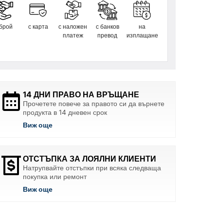
 брой
с карта
с наложен
с банков
на
платеж
превод
изплащане
14 ДНИ ПРАВО НА ВРЪЩАНЕ
Прочетете повече за правото си да върнете
продукта в 14 дневен срок
Виж още
ОТСТЪПКА ЗА ЛОЯЛНИ КЛИЕНТИ
Натрупвайте отстъпки при всяка следваща
покупка или ремонт
Виж още