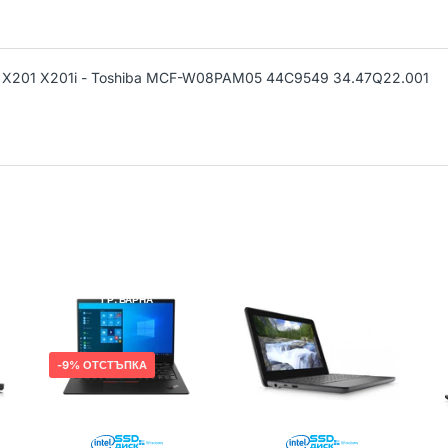
ad X201 X201i - Toshiba MCF-W08PAM05 44C9549 34.47Q22.001
LENOVO
РЕНОВИРАН
DELL
РЕНОВИРАН
ГР. ВАРНА
ГР. ВАРНА
9% ОТСТЪПКА