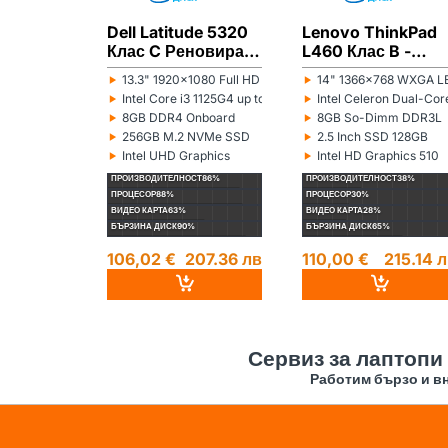
Dell Latitude 5320
Lenovo ThinkPad
Клас C Реновиран
L460 Клас B -
лаптоп
Реновиран лапто
‣
‣
13.3" 1920x1080 Full HD 16:9
14" 1366x768 WXGA LE
Монитор:
Монитор:
‣
‣
Intel Core i3 1125G4 up to 3.70GHz 8MB
Intel Celeron Dual-C
Процесор:
Процесор:
‣
‣
8GB DDR4 Onboard
8GB So-Dimm DDR3L
Рам памет:
Рам памет:
‣
‣
256GB M.2 NVMe SSD
2.5 Inch SSD 128GB
Хард диск:
Хард диск:
‣
‣
Intel UHD Graphics
Intel HD Graphics 510
Видеокарта:
Видеокарта:
ПРОИЗВОДИТЕЛНОСТ
86%
ПРОИЗВОДИТЕЛНОСТ
38%
ПРОЦЕСОР
88%
ПРОЦЕСОР
30%
ВИДЕО КАРТА
63%
ВИДЕО КАРТА
28%
БЪРЗИНА ДИСК
90%
БЪРЗИНА ДИСК
65%
106,02 €
207.36 лв
110,00 €
215.14 
Сервиз за лаптопи
Работим бързо и вн