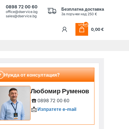
0898 72 00 60
Безплатна доставка
office@dservice.bg
За поръчки над 250 €
sales@dservice.bg
undefined
0,00 €
Нужда от консултация?
?
Любомир Руменов
☎️
0898 72 00 60
📩
Изпратете e-mail