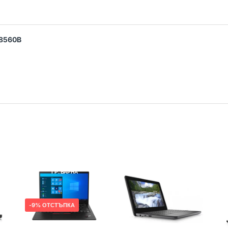
 8560B
LENOVO
РЕНОВИРАН
DELL
РЕНОВИРАН
ГР. ВАРНА
ГР. ВАРНА
9% ОТСТЪПКА