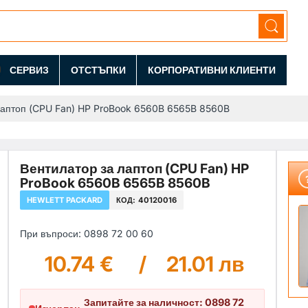
СЕРВИЗ
ОТСТЪПКИ
КОРПОРАТИВНИ КЛИЕНТИ
лаптоп (CPU Fan) HP ProBook 6560B 6565B 8560B
Вентилатор за лаптоп (CPU Fan) HP
ProBook 6560B 6565B 8560B
HEWLETT PACKARD
КОД:
40120016
При въпроси: 0898 72 00 60
10.74 €
/
21.01 лв
Запитайте за наличност: 0898 72