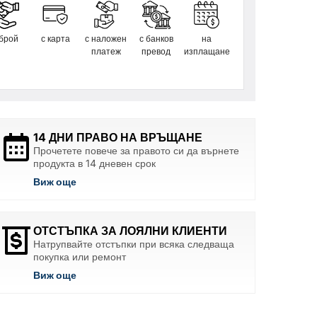
 брой
с карта
с наложен
с банков
на
платеж
превод
изплащане
14 ДНИ ПРАВО НА ВРЪЩАНЕ
Прочетете повече за правото си да върнете
продукта в 14 дневен срок
Виж още
ОТСТЪПКА ЗА ЛОЯЛНИ КЛИЕНТИ
Натрупвайте отстъпки при всяка следваща
покупка или ремонт
Виж още