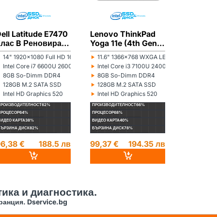
ell Latitude E7470
Lenovo ThinkPad
Lenovo 
Клас B Реновиран
Yoga 11e (4th Gen)
13 (2nd 
лаптоп
Клас А- Реновиран
C Ренов
‣
‣
‣
14" 1920x1080 Full HD 16:9
11.6" 1366x768 WXGA LED 16:9
13.3" 13
онитор:
Монитор:
Монитор:
лаптоп
лаптоп
‣
‣
‣
r N5100 1100MHz 4MB
Intel Core i7 6600U 2600MHz 4MB
Intel Core i3 7100U 2400MHz 3MB
Intel Co
роцесор:
Процесор:
Процесор:
‣
‣
‣
8GB So-Dimm DDR4
8GB So-Dimm DDR4
8GB So
ам памет:
Рам памет:
Рам памет:
‣
‣
‣
128GB M.2 SATA SSD
128GB M.2 SATA SSD
256GB M
ард диск:
Хард диск:
Хард диск:
‣
‣
‣
Intel HD Graphics 520
Intel HD Graphics 520
Intel HD
идеокарта:
Видеокарта:
Видеокарта
ПРОИЗВОДИТЕЛНОСТ
62%
ПРОИЗВОДИТЕЛНОСТ
66%
ПРОИЗВОДИТЕ
ПРОЦЕСОР
64%
ПРОЦЕСОР
68%
ПРОЦЕСОР
70%
ВИДЕО КАРТА
38%
ВИДЕО КАРТА
40%
ВИДЕО КАРТА
4
БЪРЗИНА ДИСК
82%
БЪРЗИНА ДИСК
78%
БЪРЗИНА ДИС
6,38 €
188.5 лв
99,37 €
194.35 лв
96,04 €
ика и диагностика.
ранция. Dservice.bg