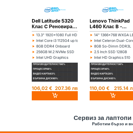
Dell Latitude 5320
Lenovo ThinkPad
Клас C Реновиран
L460 Клас B -
лаптоп
Реновиран лапто
‣
‣
13.3" 1920x1080 Full HD 16:9
14" 1366x768 WXGA LE
Монитор:
Монитор:
‣
‣
Intel Core i3 1125G4 up to 3.70GHz 8MB
Intel Celeron Dual-C
Процесор:
Процесор:
‣
‣
8GB DDR4 Onboard
8GB So-Dimm DDR3L
Рам памет:
Рам памет:
‣
‣
256GB M.2 NVMe SSD
2.5 Inch SSD 128GB
Хард диск:
Хард диск:
‣
‣
Intel UHD Graphics
Intel HD Graphics 510
Видеокарта:
Видеокарта:
ПРОИЗВОДИТЕЛНОСТ
86%
ПРОИЗВОДИТЕЛНОСТ
38%
ПРОЦЕСОР
88%
ПРОЦЕСОР
30%
ВИДЕО КАРТА
63%
ВИДЕО КАРТА
28%
БЪРЗИНА ДИСК
90%
БЪРЗИНА ДИСК
65%
106,02 €
207.36 лв
110,00 €
215.14 
Сервиз за лаптопи
Работим бързо и вн