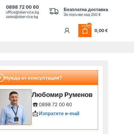
0898 72 00 60
Безплатна доставка
office@dservice.bg
За поръчки над 250 €
sales@dservice.bg
undefined
0,00 €
Нужда от консултация?
?
Любомир Руменов
☎️
0898 72 00 60
📩
Изпратете e-mail