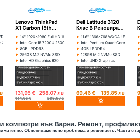
Lenovo ThinkPad
Dell Latitude 3120
D
X1 Carbon (5th
Клас B Реновиран
п
Gen) Клас B
лаптоп
‣
‣
D 16:9
14" 1920x1080 Full HD 16:9
11.6" 1366x768 WXGA LED 16:9
Монитор:
Монитор:
М
Реновиран лаптоп
‣
‣
ore 3855U 1600MHz 2MB
Intel Core i5 7200U 2500MHz 3MB
Intel Pentium Quad-Core Silve
Процесор:
Процесор:
П
‣
‣
8GB LPDDR3
4GB LPDDR4
Рам памет:
Рам памет:
Р
‣
‣
256GB M.2 NVMe SSD
128GB M.2 NVMe SSD
Хард диск:
Хард диск:
Х
‣
‣
Intel HD Graphics 620
Intel UHD Graphics
Видеокарта:
Видеокарта:
В
ПРОИЗВОДИТЕЛНОСТ
75%
ПРОИЗВОДИТЕЛНОСТ
48%
ПРОЦЕСОР
70%
ПРОЦЕСОР
50%
ВИДЕО КАРТА
40%
ВИДЕО КАРТА
32%
БЪРЗИНА ДИСК
90%
БЪРЗИНА ДИСК
70%
лв
131,95 €
258.07 лв
69,46 €
135.85 лв
9
144,95 €
283.5 лв
 и компютри във Варна. Ремонт, профилакт
имателно. Обясняваме ясно проблема и решението. Части с га