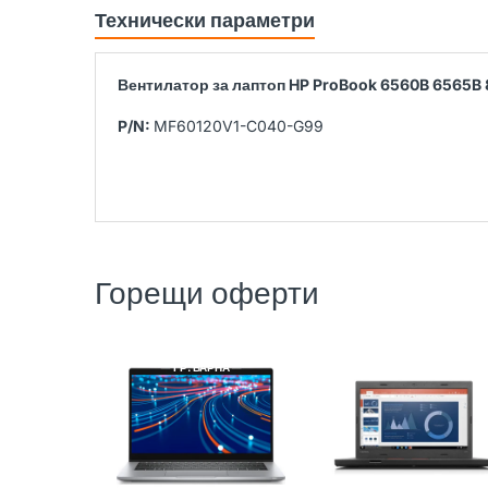
Технически параметри
Вентилатор за лаптоп HP ProBook 6560B 6565B
P/N:
MF60120V1-C040-G99
Горещи оферти
DELL
РЕНОВИРАН
LENOVO
РЕНОВИРАН
ГР. ВАРНА
ГР. ВАРНА