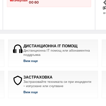
Изчерпан
00 60
в
ДИСТАНЦИОННА IT ПОМОЩ
Дистанционна IT помощ или абонаментна
поддръжка
Виж още
ЗАСТРАХОВКА
Застраховайте техниката си при инциденти
– изпускане или счупване
Виж още