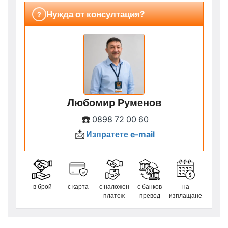
Нужда от консултация?
?
Любомир Руменов
☎️
0898 72 00 60
📩
Изпратете e-mail
в брой
с карта
с наложен
с банков
на
платеж
превод
изплащане