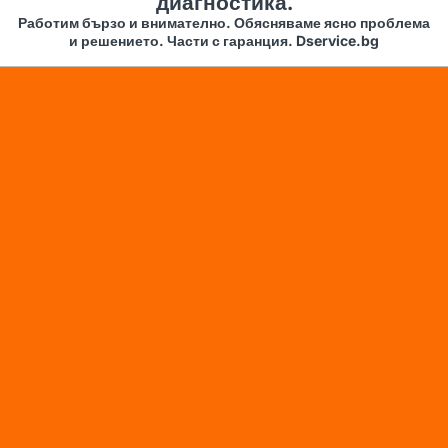
диагностика.
Работим бързо и внимателно. Обясняваме ясно проблема
и решението. Части с гаранция. Dservice.bg