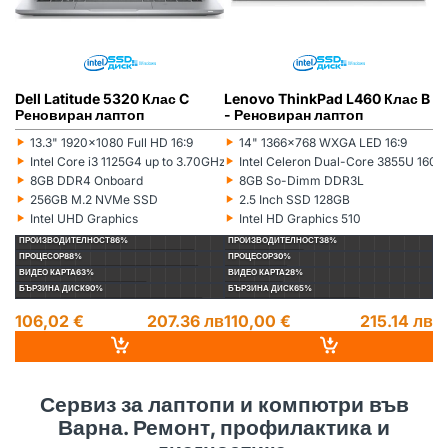
Dell Latitude 5320 Клас C
Lenovo ThinkPad L460 Клас B
L
Реновиран лаптоп
- Реновиран лаптоп
(5
л
‣
‣
‣
13.3" 1920x1080 Full HD 16:9
14" 1366x768 WXGA LED 16:9
Монитор:
Монитор:
Мо
‣
‣
‣
Intel Core i3 1125G4 up to 3.70GHz 8MB
Intel Celeron Dual-Core 3855U 16
Процесор:
Процесор:
Пр
‣
‣
‣
8GB DDR4 Onboard
8GB So-Dimm DDR3L
Рам памет:
Рам памет:
Ра
‣
‣
‣
256GB M.2 NVMe SSD
2.5 Inch SSD 128GB
Хард диск:
Хард диск:
Ха
‣
‣
‣
Intel UHD Graphics
Intel HD Graphics 510
Видеокарта:
Видеокарта:
Ви
ПРОИЗВОДИТЕЛНОСТ
86%
ПРОИЗВОДИТЕЛНОСТ
38%
П
ПРОЦЕСОР
88%
ПРОЦЕСОР
30%
П
ВИДЕО КАРТА
63%
ВИДЕО КАРТА
28%
ВИ
БЪРЗИНА ДИСК
90%
БЪРЗИНА ДИСК
65%
БЪ
106,02 €
207.36 лв
110,00 €
215.14 лв
1
14
Сервиз за лаптопи и компютри във
Варна. Ремонт, профилактика и