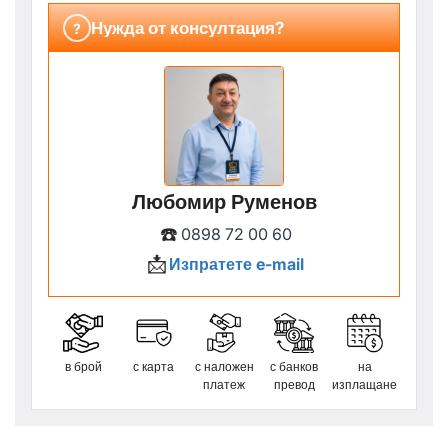
Нужда от консултация?
?
Любомир Руменов
☎️
0898 72 00 60
📩
Изпратете e-mail
в брой
с карта
с наложен
с банков
на
платеж
превод
изплащане