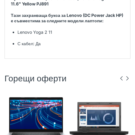
11.6" Yellow PJ891
Тази захранваща букса за Lenovo (DC Power Jack HP)
е съвместима за следните модели лаптопи:
Lenovo Yoga 2 11
С кабел: Да
Горещи оферти
DELL
РЕНОВИРАН
ГР. ВАРНА
LENOVO
РЕНОВИРАН
ГР. ВАРНА