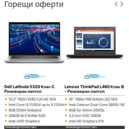
Горещи оферти
DELL
РЕНОВИРАН
ГР. ВАРНА
LENOVO
РЕНОВИРАН
ГР. ВАРНА
Dell Latitude 5320 Клас C
Lenovo ThinkPad L460 Клас B
L
Реновиран лаптоп
- Реновиран лаптоп
(5
л
‣
‣
‣
13.3" 1920x1080 Full HD 16:9
14" 1366x768 WXGA LED 16:9
Монитор:
Монитор:
Мо
‣
‣
‣
Intel Core i3 1125G4 up to 3.70GHz 8MB
Intel Celeron Dual-Core 3855U 16
Процесор:
Процесор:
Пр
‣
‣
‣
8GB DDR4 Onboard
8GB So-Dimm DDR3L
Рам памет:
Рам памет:
Ра
‣
‣
‣
256GB M.2 NVMe SSD
2.5 Inch SSD 128GB
Хард диск:
Хард диск:
Ха
‣
‣
‣
Intel UHD Graphics
Intel HD Graphics 510
Видеокарта:
Видеокарта:
Ви
ПРОИЗВОДИТЕЛНОСТ
86%
ПРОИЗВОДИТЕЛНОСТ
38%
П