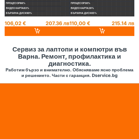
ПРОЦЕСОР
88%
ПРОЦЕСОР
30%
П
ВИДЕО КАРТА
63%
ВИДЕО КАРТА
28%
ВИ
БЪРЗИНА ДИСК
90%
БЪРЗИНА ДИСК
65%
БЪ
106,02 €
207.36 лв
110,00 €
215.14 лв
1
14
Сервиз за лаптопи и компютри във
Варна. Ремонт, профилактика и
диагностика.
Работим бързо и внимателно. Обясняваме ясно проблема
и решението. Части с гаранция. Dservice.bg