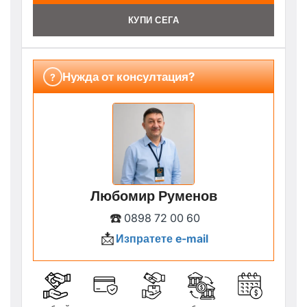
КУПИ СЕГА
Нужда от консултация?
?
Любомир Руменов
☎️
0898 72 00 60
📩
Изпратете e-mail