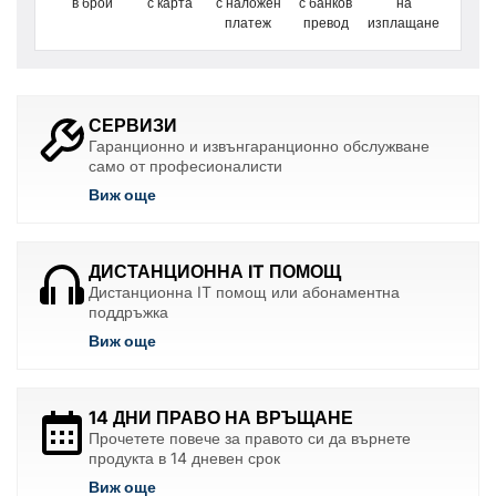
в брой
с карта
с наложен
с банков
на
платеж
превод
изплащане
СЕРВИЗИ
Гаранционно и извънгаранционно обслужване
само от професионалисти
Виж още
ДИСТАНЦИОННА IT ПОМОЩ
Дистанционна IT помощ или абонаментна
поддръжка
Виж още
14 ДНИ ПРАВО НА ВРЪЩАНЕ
Прочетете повече за правото си да върнете
продукта в 14 дневен срок
Виж още