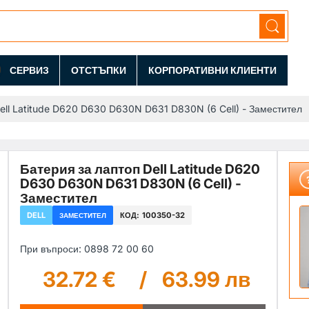
СЕРВИЗ
ОТСТЪПКИ
КОРПОРАТИВНИ КЛИЕНТИ
ell Latitude D620 D630 D630N D631 D830N (6 Cell) - Заместител
Батерия за лаптоп Dell Latitude D620
D630 D630N D631 D830N (6 Cell) -
Заместител
DELL
КОД:
100350-32
ЗАМЕСТИТЕЛ
При въпроси: 0898 72 00 60
32.72 €
/
63.99 лв