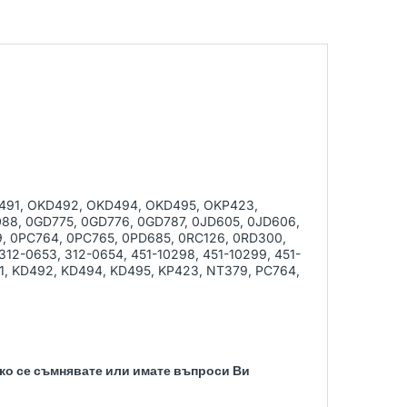
491, OKD492, OKD494, OKD495, OKP423,
88, 0GD775, 0GD776, 0GD787, 0JD605, 0JD606,
, 0PC764, 0PC765, 0PD685, 0RC126, 0RD300,
12-0653, 312-0654, 451-10298, 451-10299, 451-
91, KD492, KD494, KD495, KP423, NT379, PC764,
Ако се съмнявате или имате въпроси Ви