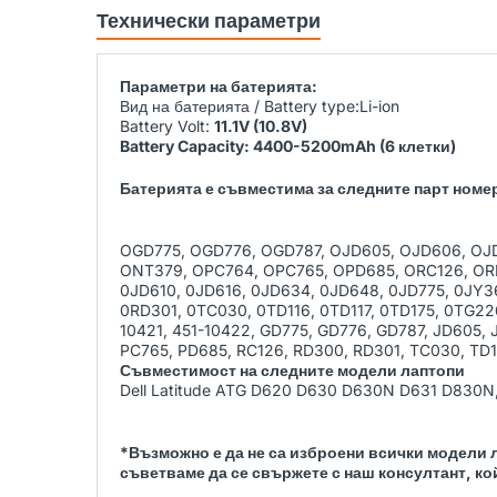
Технически параметри
Параметри на батерията:
Вид на батерията / Battery type:Li-ion
Battery Volt:
11.1V (10.8V)
Battery Capacity: 4400-5200mAh (6 клетки)
Батерията е съвместима за следните парт номера
OGD775, OGD776, OGD787, OJD605, OJD606, OJ
ONT379, OPC764, OPC765, OPD685, ORC126, ORD
0JD610, 0JD616, 0JD634, 0JD648, 0JD775, 0JY3
0RD301, 0TC030, 0TD116, 0TD117, 0TD175, 0TG226
10421, 451-10422, GD775, GD776, GD787, JD605,
PC765, PD685, RC126, RD300, RD301, TC030, TD1
Съвместимост на следните модели лаптопи
Dell Latitude ATG D620 D630 D630N D631 D830N,
*Възможно е да не са изброени всички модели л
съветваме да се свържете с наш консултант, ко