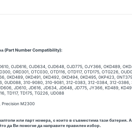
 (Part Number Compatibility):
D610, OJD616, OJD634, OJD648, OJD775, OJY366, OKD489, OKD
300, ORD301, OTC030, OTD116, OTD117, OTD175, OTG226, OUD0
66, 0KD489, 0KD491, 0KD492, 0KD494, 0KD495, 0KP423, 0NT379
, 0UD088, 310-9080, 310-9081, 312-0383, 312-0384, 312-0386, 3
 JD606, JD610, JD616, JD634, JD648, JD775, JY366, KD489, KD4
16, TD117, TD175, TG226, UD088
 Precision M2300
аптопи или парт номера, с които в съвместима тази батерия. 
йто да Ви помогне да направите правилен избор.