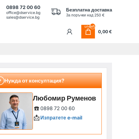
0898 72 00 60
Безплатна доставка
office@dservice.bg
За поръчки над 250 €
sales@dservice.bg
undefined
0,00 €
Нужда от консултация?
?
Любомир Руменов
☎️
0898 72 00 60
📩
Изпратете e-mail