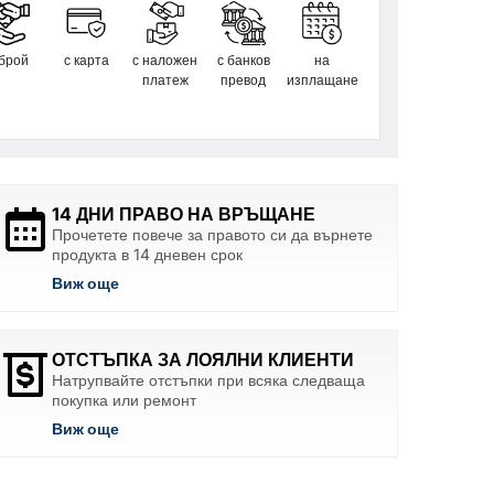
 брой
с карта
с наложен
с банков
на
платеж
превод
изплащане
14 ДНИ ПРАВО НА ВРЪЩАНЕ
Прочетете повече за правото си да върнете
продукта в 14 дневен срок
Виж още
ОТСТЪПКА ЗА ЛОЯЛНИ КЛИЕНТИ
Натрупвайте отстъпки при всяка следваща
покупка или ремонт
Виж още