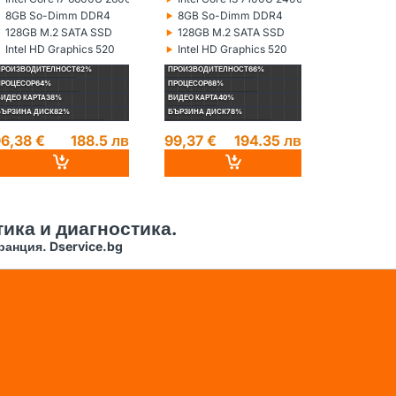
роцесор:
Процесор:
Процесор:
‣
‣
‣
8GB So-Dimm DDR4
8GB So-Dimm DDR4
8GB So
ам памет:
Рам памет:
Рам памет:
‣
‣
‣
128GB M.2 SATA SSD
128GB M.2 SATA SSD
256GB M
ард диск:
Хард диск:
Хард диск:
‣
‣
‣
Intel HD Graphics 520
Intel HD Graphics 520
Intel HD
идеокарта:
Видеокарта:
Видеокарта
ПРОИЗВОДИТЕЛНОСТ
62%
ПРОИЗВОДИТЕЛНОСТ
66%
ПРОИЗВОДИТЕ
ПРОЦЕСОР
64%
ПРОЦЕСОР
68%
ПРОЦЕСОР
70%
ВИДЕО КАРТА
38%
ВИДЕО КАРТА
40%
ВИДЕО КАРТА
4
БЪРЗИНА ДИСК
82%
БЪРЗИНА ДИСК
78%
БЪРЗИНА ДИС
6,38 €
188.5 лв
99,37 €
194.35 лв
96,04 €
ика и диагностика.
ранция. Dservice.bg