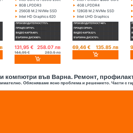
Процесор:
Процесор:
П
‣
‣
8GB LPDDR3
4GB LPDDR4
Рам памет:
Рам памет:
Р
‣
‣
256GB M.2 NVMe SSD
128GB M.2 NVMe SSD
Хард диск:
Хард диск:
Х
‣
‣
Intel HD Graphics 620
Intel UHD Graphics
Видеокарта:
Видеокарта:
В
ПРОИЗВОДИТЕЛНОСТ
75%
ПРОИЗВОДИТЕЛНОСТ
48%
ПРОЦЕСОР
70%
ПРОЦЕСОР
50%
ВИДЕО КАРТА
40%
ВИДЕО КАРТА
32%
БЪРЗИНА ДИСК
90%
БЪРЗИНА ДИСК
70%
лв
131,95 €
258.07 лв
69,46 €
135.85 лв
9
144,95 €
283.5 лв
 и компютри във Варна. Ремонт, профилакт
имателно. Обясняваме ясно проблема и решението. Части с га