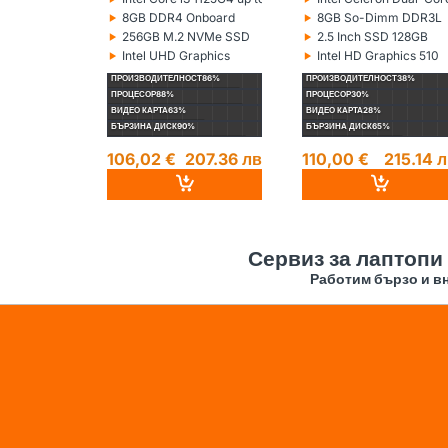
Процесор:
Процесор:
‣
‣
8GB DDR4 Onboard
8GB So-Dimm DDR3L
Рам памет:
Рам памет:
‣
‣
256GB M.2 NVMe SSD
2.5 Inch SSD 128GB
Хард диск:
Хард диск:
‣
‣
Intel UHD Graphics
Intel HD Graphics 510
Видеокарта:
Видеокарта:
ПРОИЗВОДИТЕЛНОСТ
86%
ПРОИЗВОДИТЕЛНОСТ
38%
ПРОЦЕСОР
88%
ПРОЦЕСОР
30%
ВИДЕО КАРТА
63%
ВИДЕО КАРТА
28%
БЪРЗИНА ДИСК
90%
БЪРЗИНА ДИСК
65%
106,02 €
207.36 лв
110,00 €
215.14 
Сервиз за лаптопи
Работим бързо и вн