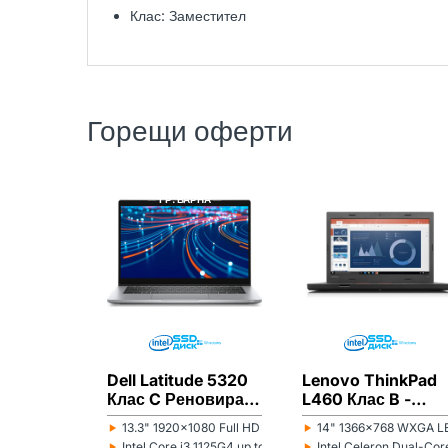
Клас: Заместител
Горещи оферти
DELL
РЕНОВИРАН
LENOVO
РЕНОВИРАН
ГР. ВАРНА
ГР. ВАРНА
Dell Latitude 5320
Lenovo ThinkPad
Клас C Реновиран
L460 Клас B -
лаптоп
Реновиран лапто
‣
‣
13.3" 1920x1080 Full HD 16:9
14" 1366x768 WXGA LE
Монитор:
Монитор:
‣
‣
Intel Core i3 1125G4 up to 3.70GHz 8MB
Intel Celeron Dual-C