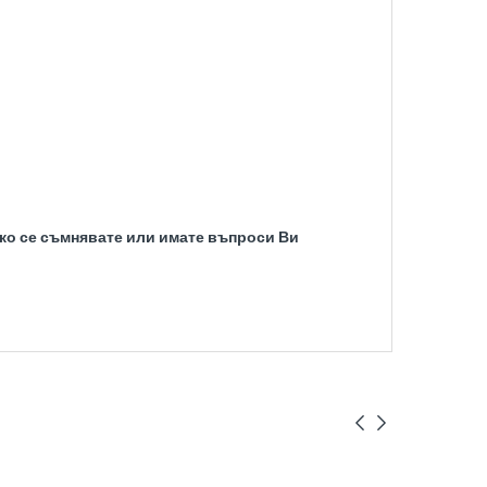
Ако се съмнявате или имате въпроси Ви
DELL
РЕНОВИРАН
LENOVO
РЕНОВИРАН
LENOVO