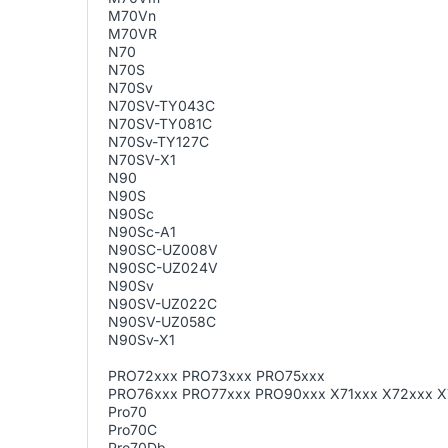
M70Vn
M70VR
N70
N70S
N70Sv
N70SV-TY043C
N70SV-TY081C
N70Sv-TY127C
N70SV-X1
N90
N90S
N90Sc
N90Sc-A1
N90SC-UZ008V
N90SC-UZ024V
N90Sv
N90SV-UZ022C
N90SV-UZ058C
N90Sv-X1
PRO72xxx PRO73xxx PRO75xxx
PRO76xxx PRO77xxx PRO90xxx X71xxx X72xxx X
Pro70
Pro70C
Pro70Db