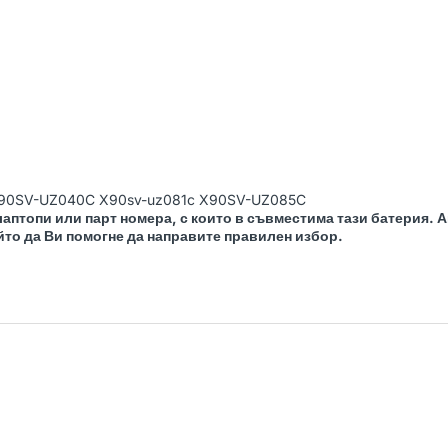
0SV-UZ040C X90sv-uz081c X90SV-UZ085C
аптопи или парт номера, с които в съвместима тази батерия. 
йто да Ви помогне да направите правилен избор.
LENOVO
РЕНОВИРАН
DELL
РЕНОВИРАН