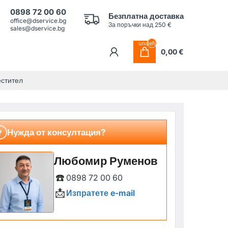
0898 72 00 60
Безплатна доставка
office@dservice.bg
За поръчки над 250 €
sales@dservice.bg
undefined
0,00 €
естител
Нужда от консултация?
?
Любомир Руменов
☎️
0898 72 00 60
📩
Изпратете e-mail