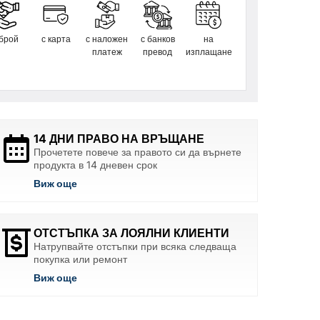
 брой
с карта
с наложен
с банков
на
платеж
превод
изплащане
14 ДНИ ПРАВО НА ВРЪЩАНЕ
Прочетете повече за правото си да върнете
продукта в 14 дневен срок
Виж още
ОТСТЪПКА ЗА ЛОЯЛНИ КЛИЕНТИ
Натрупвайте отстъпки при всяка следваща
покупка или ремонт
Виж още