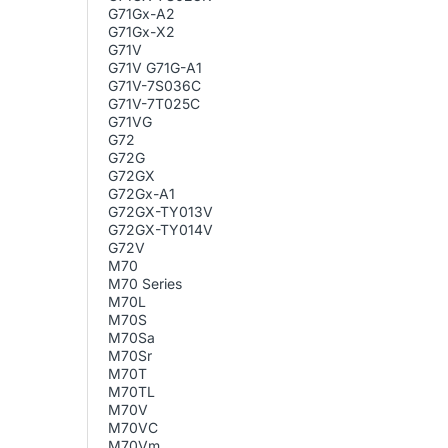
G71Gx-A2
G71Gx-X2
G71V
G71V G71G-A1
G71V-7S036C
G71V-7T025C
G71VG
G72
G72G
G72GX
G72Gx-A1
G72GX-TY013V
G72GX-TY014V
G72V
M70
M70 Series
M70L
M70S
M70Sa
M70Sr
M70T
M70TL
M70V
M70VC
M70Vm