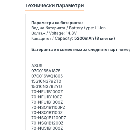
Технически параметри
Параметри на батерията:
Вид на батерията / Battery type: Li-ion
Волтаж / Voltage: 14.8V
Капацитет / Capacity:
5200mAh (8 клетки)
Батерията е съвместима за следните парт номера
ASUS
07G0165A1875
07G016WQ1865
15G10N3792T0
15G10N3792YO
70-NFU1B1000Z
70-NFU1B1100Z
70-NFU1B1300Z
70-NSQ1B1100PZ
70-NSQ1B1100Z
70-NSQ1B1200PZ
70-NSQ1B1200Z
70-NU51B1000Z