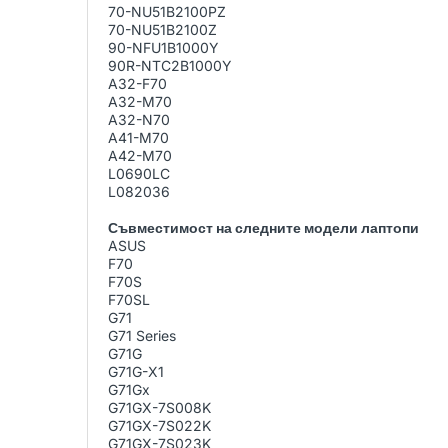
70-NU51B2100PZ
70-NU51B2100Z
90-NFU1B1000Y
90R-NTC2B1000Y
A32-F70
A32-M70
A32-N70
A41-M70
A42-M70
L0690LC
L082036
Съвместимост на следните модели лаптопи
ASUS
F70
F70S
F70SL
G71
G71 Series
G71G
G71G-X1
G71Gx
G71GX-7S008K
G71GX-7S022K
G71GX-7S023K