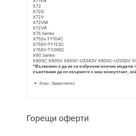
X71VN
X72
X72D
X72V
X72VM
X72VR
X75 Series
X75Sv-TY104C
X75SV-TY123C
X75SV-TY095C
X90 Series
X90SC X90SV X90SC-UZ043V X90SC-UZ050V X9
*Възможно е да не са изброени всички модели л
съветваме да се свържете с наш консултант, ко
Клас: Заместител
Горещи оферти
DELL
РЕНОВИРАН
LENOVO
РЕНОВИРАН