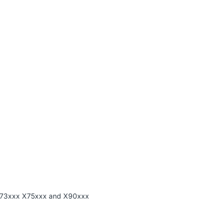
73xxx X75xxx and X90xxx