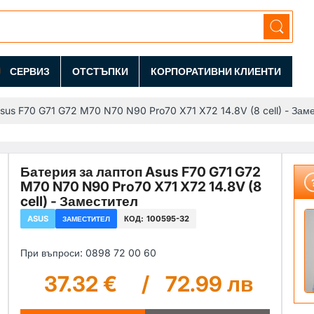
СЕРВИЗ
ОТСТЪПКИ
КОРПОРАТИВНИ КЛИЕНТИ
sus F70 G71 G72 M70 N70 N90 Pro70 X71 X72 14.8V (8 cell) - Зам
Батерия за лаптоп Asus F70 G71 G72
M70 N70 N90 Pro70 X71 X72 14.8V (8
cell) - Заместител
ASUS
КОД:
100595-32
ЗАМЕСТИТЕЛ
При въпроси: 0898 72 00 60
37.32 €
/
72.99 лв