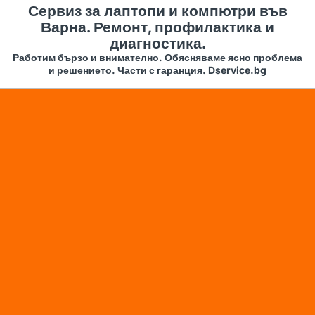
Сервиз за лаптопи и компютри във
Варна. Ремонт, профилактика и
диагностика.
Работим бързо и внимателно. Обясняваме ясно проблема
и решението. Части с гаранция. Dservice.bg