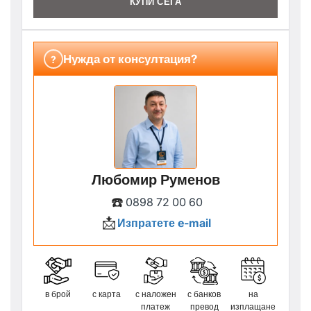
КУПИ СЕГА
Нужда от консултация?
?
Любомир Руменов
☎️
0898 72 00 60
📩
Изпратете e-mail
в брой
с карта
с наложен
с банков
на
платеж
превод
изплащане