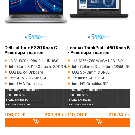
Dell Latitude 5320 Клас C
Lenovo ThinkPad L460 Клас B
L
Реновиран лаптоп
- Реновиран лаптоп
(5
л
‣
‣
‣
13.3" 1920x1080 Full HD 16:9
14" 1366x768 WXGA LED 16:9
Монитор:
Монитор:
Мо
‣
‣
‣
Intel Core i3 1125G4 up to 3.70GHz 8MB
Intel Celeron Dual-Core 3855U 16
Процесор:
Процесор:
Пр
‣
‣
‣
8GB DDR4 Onboard
8GB So-Dimm DDR3L
Рам памет:
Рам памет:
Ра
‣
‣
‣
256GB M.2 NVMe SSD
2.5 Inch SSD 128GB
Хард диск:
Хард диск:
Ха
‣
‣
‣
Intel UHD Graphics
Intel HD Graphics 510
Видеокарта:
Видеокарта:
Ви
ПРОИЗВОДИТЕЛНОСТ
86%
ПРОИЗВОДИТЕЛНОСТ
38%
П
ПРОЦЕСОР
88%
ПРОЦЕСОР
30%
П
ВИДЕО КАРТА
63%
ВИДЕО КАРТА
28%
ВИ
БЪРЗИНА ДИСК
90%
БЪРЗИНА ДИСК
65%
БЪ
106,02 €
207.36 лв
110,00 €
215.14 лв
1
14