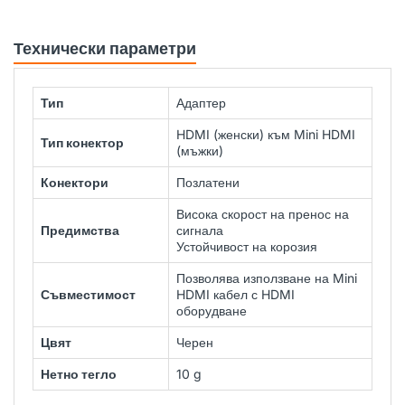
Технически параметри
Тип
Адаптер
HDMI (женски) към Mini HDMI
Тип конектор
(мъжки)
Конектори
Позлатени
Висока скорост на пренос на
Предимства
сигнала
Устойчивост на корозия
Позволява използване на Mini
Съвместимост
HDMI кабел с HDMI
оборудване
Цвят
Черен
Нетно тегло
10 g