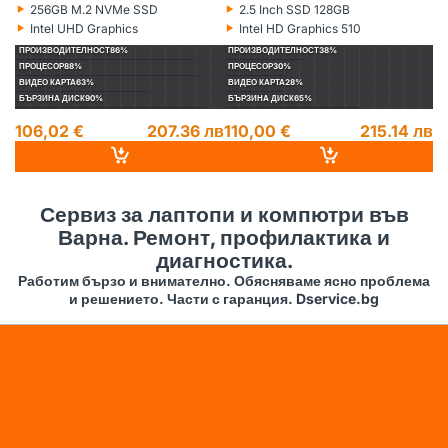
‣
‣
‣
256GB M.2 NVMe SSD
2.5 Inch SSD 128GB
Хард диск:
Хард диск:
Ха
‣
‣
‣
Intel UHD Graphics
Intel HD Graphics 510
Видеокарта:
Видеокарта:
Ви
ПРОИЗВОДИТЕЛНОСТ
86%
ПРОИЗВОДИТЕЛНОСТ
38%
П
ПРОЦЕСОР
88%
ПРОЦЕСОР
30%
П
ВИДЕО КАРТА
63%
ВИДЕО КАРТА
28%
ВИ
БЪРЗИНА ДИСК
90%
БЪРЗИНА ДИСК
65%
БЪ
106,02 €
207.36 лв
110,00 €
215.14 лв
1
14
Сервиз за лаптопи и компютри във
Варна. Ремонт, профилактика и
диагностика.
Работим бързо и внимателно. Обясняваме ясно проблема
и решението. Части с гаранция. Dservice.bg