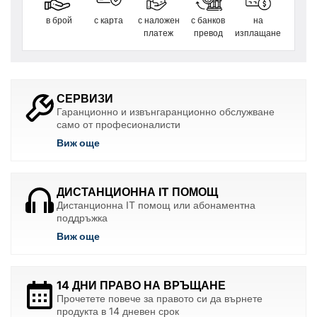
в брой
с карта
с наложен
с банков
на
платеж
превод
изплащане
СЕРВИЗИ
Гаранционно и извънгаранционно обслужване
само от професионалисти
Виж още
ДИСТАНЦИОННА IT ПОМОЩ
Дистанционна IT помощ или абонаментна
поддръжка
Виж още
14 ДНИ ПРАВО НА ВРЪЩАНЕ
Прочетете повече за правото си да върнете
продукта в 14 дневен срок