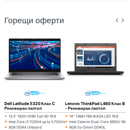
Горещи оферти
DELL
РЕНОВИРАН
ГР. ВАРНА
LENOVO
РЕНОВИРАН
ГР. ВАРНА
Dell Latitude 5320 Клас C
Lenovo ThinkPad L460 Клас B
L
Реновиран лаптоп
- Реновиран лаптоп
(5
л
‣
‣
‣
13.3" 1920x1080 Full HD 16:9
14" 1366x768 WXGA LED 16:9
Монитор:
Монитор:
Мо
‣
‣
‣
Intel Core i3 1125G4 up to 3.70GHz 8MB
Intel Celeron Dual-Core 3855U 16
Процесор:
Процесор:
Пр
‣
‣
‣
8GB DDR4 Onboard
8GB So-Dimm DDR3L
Рам памет:
Рам памет:
Ра