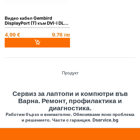
Видео кабел Gembird
DisplayPort (T) към DVI-I DL
(M), 10 см, Максимална Full
HD резолюция на 60 Hz,
4,99 €
9.76 лв
Черен, AB-DPM-DVIF-002
Продукт
Сервиз за лаптопи и компютри във
Варна. Ремонт, профилактика и
диагностика.
Работим бързо и внимателно. Обясняваме ясно проблема
и решението. Части с гаранция. Dservice.bg