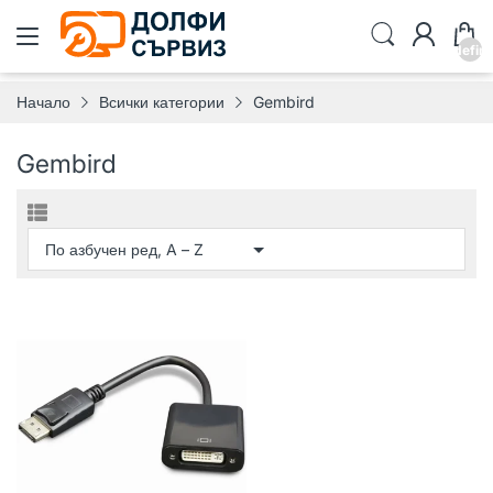
undefin
Начало
Всички категории
Gembird
Gembird
GEMBIRD
ГР. ВАРНА