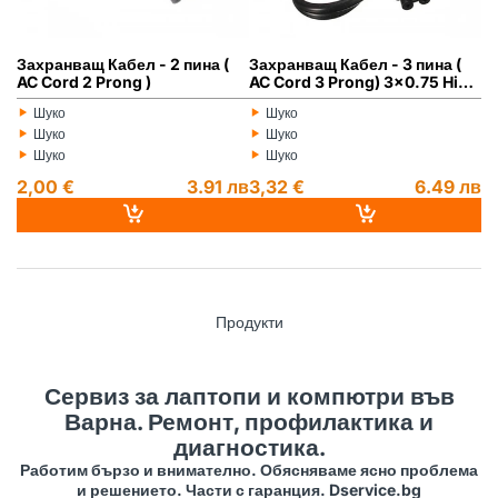
Захранващ Кабел - 2 пина (
Захранващ Кабел - 3 пина (
AC Cord 2 Prong )
AC Cord 3 Prong) 3x0.75 High
Quality
‣
‣
Шуко
Шуко
Монитор:
Монитор:
‣
‣
Шуко
Шуко
Процесор:
Процесор:
‣
‣
Шуко
Шуко
Рам памет:
Рам памет:
2,00 €
3.91 лв
3,32 €
6.49 лв
Продукти
Сервиз за лаптопи и компютри във
Варна. Ремонт, профилактика и
диагностика.
Работим бързо и внимателно. Обясняваме ясно проблема
и решението. Части с гаранция. Dservice.bg