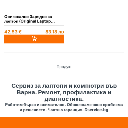
Оригинално Зарядно за
лаптоп (Original Laptop
Adapter) Dell - 12V / 18A /
220W - (8 Holes)
42,53 €
83.18 лв
Продукт
Сервиз за лаптопи и компютри във
Варна. Ремонт, профилактика и
диагностика.
Работим бързо и внимателно. Обясняваме ясно проблема
и решението. Части с гаранция. Dservice.bg