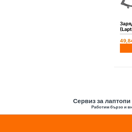
Заря
(Lap
HP No
10.3
49,8
3.0 x
Заме
Repl
Каче
Сервиз за лаптопи
Работим бързо и вн