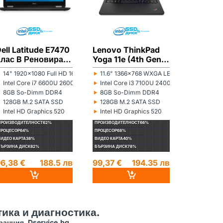
ell Latitude E7470
Lenovo ThinkPad
Lenovo 
Клас B Реновиран
Yoga 11e (4th Gen)
13 (2nd 
лаптоп
Клас А- Реновиран
C Ренов
‣
‣
‣
14" 1920x1080 Full HD 16:9
11.6" 1366x768 WXGA LED 16:9
13.3" 13
онитор:
Монитор:
Монитор:
лаптоп
лаптоп
‣
‣
‣
r N5100 1100MHz 4MB
Intel Core i7 6600U 2600MHz 4MB
Intel Core i3 7100U 2400MHz 3MB
Intel Co
роцесор:
Процесор:
Процесор:
‣
‣
‣
8GB So-Dimm DDR4
8GB So-Dimm DDR4
8GB So
ам памет:
Рам памет:
Рам памет:
‣
‣
‣
128GB M.2 SATA SSD
128GB M.2 SATA SSD
256GB M
ард диск:
Хард диск:
Хард диск:
‣
‣
‣
Intel HD Graphics 520
Intel HD Graphics 520
Intel HD
идеокарта:
Видеокарта:
Видеокарта
ПРОИЗВОДИТЕЛНОСТ
62%
ПРОИЗВОДИТЕЛНОСТ
66%
ПРОИЗВОДИТЕ
ПРОЦЕСОР
64%
ПРОЦЕСОР
68%
ПРОЦЕСОР
70%
ВИДЕО КАРТА
38%
ВИДЕО КАРТА
40%
ВИДЕО КАРТА
4
БЪРЗИНА ДИСК
82%
БЪРЗИНА ДИСК
78%
БЪРЗИНА ДИС
6,38 €
188.5 лв
99,37 €
194.35 лв
96,04 €
ика и диагностика.
ранция. Dservice.bg