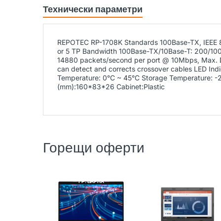
Технически параметри
REPOTEC RP-1708K Standards 100Base-TX, IEEE 80
or 5 TP Bandwidth 100Base-TX/10Base-T: 200/100/
14880 packets/second per port @ 10Mbps, Max. Du
can detect and corrects crossover cables LED Ind
Temperature: 0°C ~ 45°C Storage Temperature: -
(mm):160*83*26 Cabinet:Plastic
Горещи оферти
DELL
РЕНОВИРАН
LENOVO
РЕНОВИРАН
ГР. ВАРНА
ГР. ВАРНА