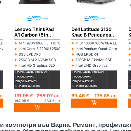
Lenovo ThinkPad
Dell Latitude 3120
D
X1 Carbon (5th
Клас B Реновиран
п
Gen) Клас B
лаптоп
‣
‣
D 16:9
14" 1920x1080 Full HD 16:9
11.6" 1366x768 WXGA LED 16:9
Монитор:
Монитор:
М
Реновиран лаптоп
‣
‣
ore 3855U 1600MHz 2MB
Intel Core i5 7200U 2500MHz 3MB
Intel Pentium Quad-Core Silve
Процесор:
Процесор:
П
‣
‣
8GB LPDDR3
4GB LPDDR4
Рам памет:
Рам памет:
Р
‣
‣
256GB M.2 NVMe SSD
128GB M.2 NVMe SSD
Хард диск:
Хард диск:
Х
‣
‣
Intel HD Graphics 620
Intel UHD Graphics
Видеокарта:
Видеокарта:
В
ПРОИЗВОДИТЕЛНОСТ
75%
ПРОИЗВОДИТЕЛНОСТ
48%
ПРОЦЕСОР
70%
ПРОЦЕСОР
50%
ВИДЕО КАРТА
40%
ВИДЕО КАРТА
32%
БЪРЗИНА ДИСК
90%
БЪРЗИНА ДИСК
70%
лв
131,95 €
258.07 лв
69,46 €
135.85 лв
9
144,95 €
283.5 лв
 и компютри във Варна. Ремонт, профилакт
имателно. Обясняваме ясно проблема и решението. Части с га