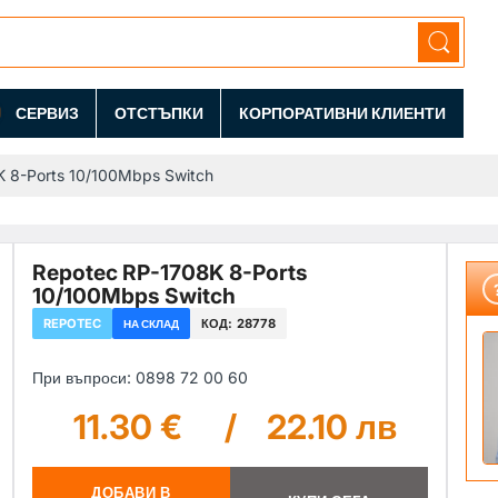
СЕРВИЗ
ОТСТЪПКИ
КОРПОРАТИВНИ КЛИЕНТИ
K 8-Ports 10/100Mbps Switch
Repotec RP-1708K 8-Ports
10/100Mbps Switch
REPOTEC
КОД:
28778
НА СКЛАД
При въпроси: 0898 72 00 60
11.30 €
/
22.10 лв
ДОБАВИ В