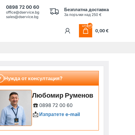
0898 72 00 60
Безплатна доставка
office@dservice.bg
За поръчки над 250 €
sales@dservice.bg
undefined
0,00 €
Нужда от консултация?
?
Любомир Руменов
☎️
0898 72 00 60
📩
Изпратете e-mail