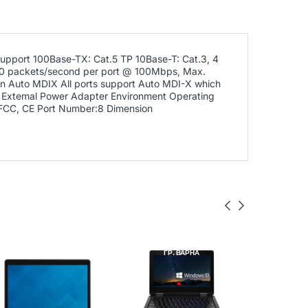
pport 100Base-TX: Cat.5 TP 10Base-T: Cat.3, 4
810 packets/second per port @ 100Mbps, Max.
on Auto MDIX All ports support Auto MDI-X which
ly Extemal Power Adapter Environment Operating
:FCC, CE Port Number:8 Dimension
DELL
РЕНОВИРАН
LENOVO
РЕНОВИРАН
LENOVO
ГР. ВАРНА
ГР. ВАРНА
ГР