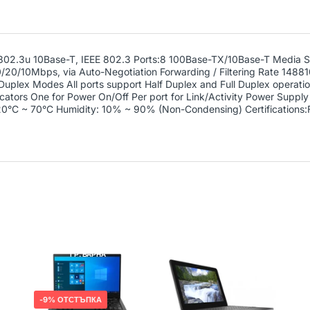
2.3u 10Base-T, IEEE 802.3 Ports:8 100Base-TX/10Base-T Media Su
20/10Mbps, via Auto-Negotiation Forwarding / Filtering Rate 148
plex Modes All ports support Half Duplex and Full Duplex operati
icators One for Power On/Off Per port for Link/Activity Power Supp
20°C ~ 70°C Humidity: 10% ~ 90% (Non-Condensing) Certifications
LENOVO
РЕНОВИРАН
DELL
РЕНОВИРАН
ГР. ВАРНА
ГР. ВАРНА
9% ОТСТЪПКА