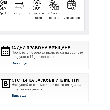
 брой
с карта
с наложен
с банков
на
платеж
превод
изплащане
14 ДНИ ПРАВО НА ВРЪЩАНЕ
Прочетете повече за правото си да върнете
продукта в 14 дневен срок
Виж още
ОТСТЪПКА ЗА ЛОЯЛНИ КЛИЕНТИ
Натрупвайте отстъпки при всяка следваща
покупка или ремонт
Виж още